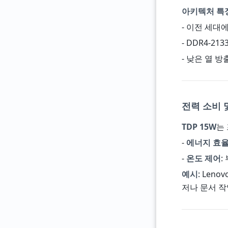
아키텍처 특
- 이전 세대에
- DDR4-21
- 낮은 열 
전력 소비 및
TDP 15W
는
-
에너지 효
-
온도 제어
:
예시
: Len
저나 문서 작