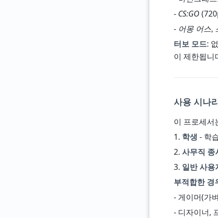
-
CS:GO
(720p
-
어몽 어스
,
터보 모드
: 
이 제한됩니다
사용 시나
이 프로세서
1.
학생
- 학
2.
사무직 종
3.
일반 사용
부적합한 경
- 게이머(가벼
- 디자이너,