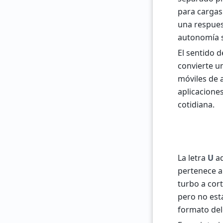
para cargas
una respues
autonomía 
El sentido d
convierte u
móviles de 
aplicaciones
cotidiana.
La letra
U
aq
pertenece a 
turbo a cor
pero no est
formato de