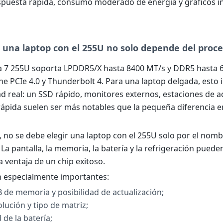
spuesta rápida, consumo moderado de energía y gráficos i
r una laptop con el 255U no solo depende del proc
ra 7 255U soporta LPDDR5/X hasta 8400 MT/s y DDR5 hasta 
ne PCIe 4.0 y Thunderbolt 4. Para una laptop delgada, esto
d real: un SSD rápido, monitores externos, estaciones de 
ápida suelen ser más notables que la pequeña diferencia 
, no se debe elegir una laptop con el 255U solo por el nomb
La pantalla, la memoria, la batería y la refrigeración puede
a ventaja de un chip exitoso.
on especialmente importantes:
B de memoria y posibilidad de actualización;
solución y tipo de matriz;
de la batería;