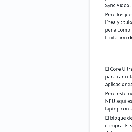
Sync Video.
Pero los ju
línea y títu
pena compra
limitación d
El Core Ultr
para cancel
aplicacione
Pero esto n
NPU aquí es
laptop con e
El bloque de
compra. El 