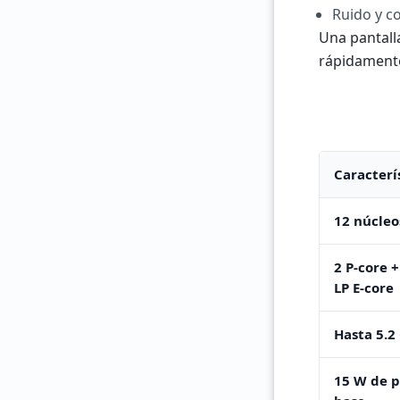
Ruido y c
Una pantall
rápidamente
Caracterí
12 núcleos
2 P-core +
LP E-core
Hasta 5.2
15 W de p