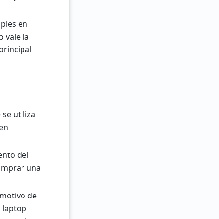
mples en
 vale la
principal
se utiliza
 en
ento del
comprar una
n motivo de
a laptop