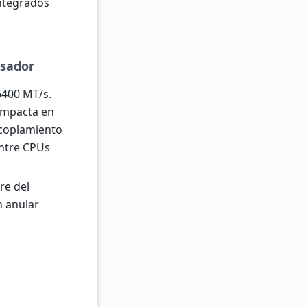
ntegrados
esador
6400 MT/s.
 impacta en
acoplamiento
entre CPUs
re del
n anular