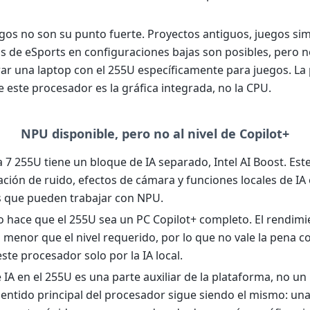
egos no son su punto fuerte. Proyectos antiguos, juegos si
los de eSports en configuraciones bajas son posibles, pero no
r una laptop con el 255U específicamente para juegos. La 
e este procesador es la gráfica integrada, no la CPU.
NPU disponible, pero no al nivel de Copilot+
a 7 255U tiene un bloque de IA separado, Intel AI Boost. Este 
ación de ruido, efectos de cámara y funciones locales de IA
s que pueden trabajar con NPU.
o hace que el 255U sea un PC Copilot+ completo. El rendimi
 menor que el nivel requerido, por lo que no vale la pena 
ste procesador solo por la IA local.
 IA en el 255U es una parte auxiliar de la plataforma, no u
sentido principal del procesador sigue siendo el mismo: un