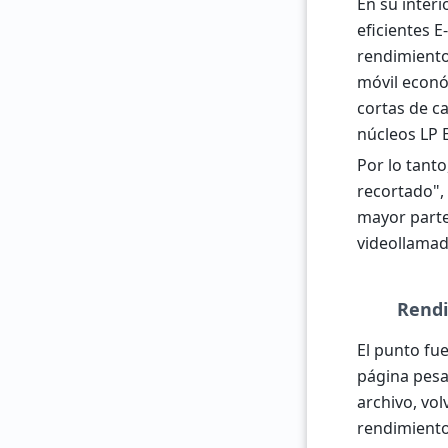
En su interi
eficientes 
rendimiento
móvil econó
cortas de c
núcleos LP 
Por lo tant
recortado",
mayor parte
videollamad
Rendi
El punto fue
página pesa
archivo, vol
rendimiento