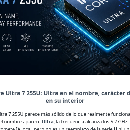
re Ultra 7 255U: Ultra en el nombre, carácter d
en su interior
Ultra 7 255U parece más sólido de lo que realmente funciona
 el nombre aparece
Ultra
, la frecuencia alcanza los 5.2 GHz
omete IA local, pero no es un reemplazo de la serie H ni u