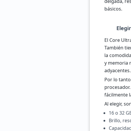
delgada, re
básicos.
Elegi
El Core Ult
También tie
la comodida
y memoria r
adyacentes.
Por lo tanto
procesador. 
fácilmente l
Al elegir, s
16 o 32 G
Brillo, re
Capacidad 