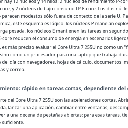
or hay 12 núcleos y 14 hilos: 2 núcleos de rendimiento P-cor
E-core, y 2 núcleos de bajo consumo LP E-core. Los dos núcl
 parecen modestos sólo fuera de contexto de la serie U. Par
mica, este esquema es lógico: los núcleos P manejan explo
arga pesada, los núcleos E mantienen las tareas en segundo 
E-core reducen el consumo de energía en escenarios ligeros
o, es más preciso evaluar el Core Ultra 7 255U no como un "
 sino como un procesador para una laptop que trabaja dura
 del día con navegadores, hojas de cálculo, documentos, m
as y correo.
miento: rápido en tareas cortas, dependiente del 
rte del Core Ultra 7 255U son las aceleraciones cortas. Abri
da, lanzar una aplicación, cambiar entre ventanas, descom
ver a una decena de pestañas abiertas: para esas tareas, ti
 suficiente.