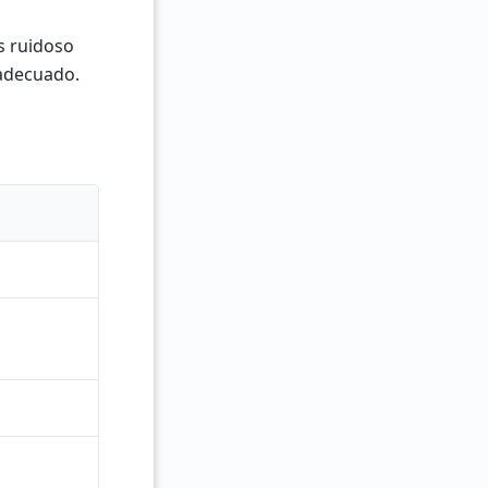
s ruidoso
 adecuado.