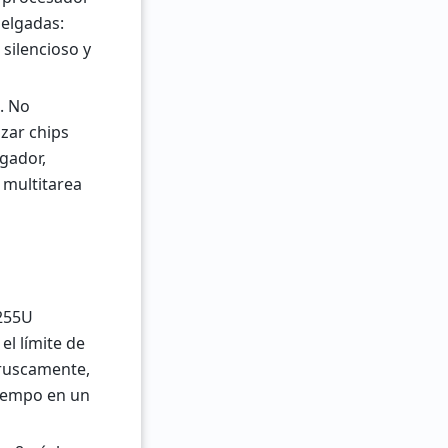
delgadas:
silencioso y
o. No
zar chips
gador,
 multitarea
 255U
el límite de
bruscamente,
tiempo en un