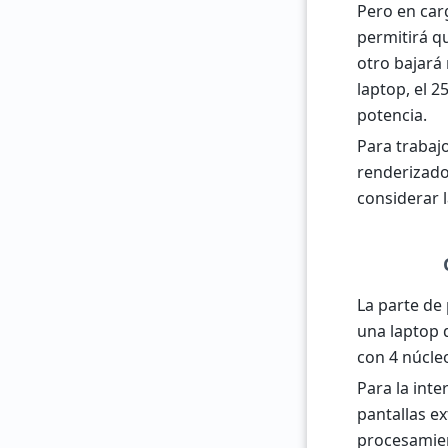
Pero en car
permitirá q
otro bajará 
laptop, el 2
potencia.
Para trabajo
renderizado
considerar l
La parte de
una laptop d
con 4 núcle
Para la inte
pantallas e
procesamien