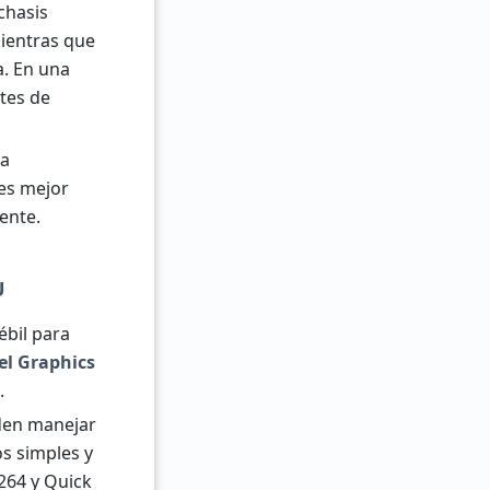
chasis
mientras que
a. En una
ites de
ra
 es mejor
ente.
U
ébil para
el Graphics
.
eden manejar
os simples y
264 y Quick