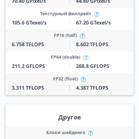
70.40 GPixel/s
44.80 GPixel/s
Текстурный филлрейт
?
105.6 GTexel/s
67.20 GTexel/s
FP16 (half)
?
6.758 TFLOPS
8.602 TFLOPS
FP64 (double)
?
211.2 GFLOPS
268.8 GFLOPS
FP32 (float)
?
3.311 TFLOPS
4.387 TFLOPS
Другое
Блоки шейдинга
?