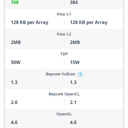
768
384
Кэш L1
128 KB per Array
128 KB per Array
Кэш L2
2MB
2MB
TDP
50W
15W
Версия Vulkan
?
1.3
1.3
Версия OpenCL
2.0
2.1
OpenGL
4.6
4.6