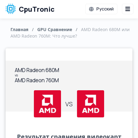
CpuTronic
Русский
Главная
/
GPU Сравнение
/
AMD Radeon 680M или
AMD Radeon 760M: Что лучше?
AMD Radeon 680M
vs
AMD Radeon 760M
VS
Результат сравнения видеокарт