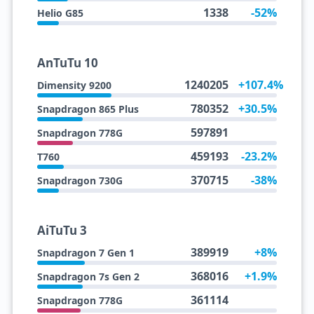
1338
-52%
Helio G85
AnTuTu 10
1240205
+107.4%
Dimensity 9200
780352
+30.5%
Snapdragon 865 Plus
597891
Snapdragon 778G
459193
-23.2%
T760
370715
-38%
Snapdragon 730G
AiTuTu 3
389919
+8%
Snapdragon 7 Gen 1
368016
+1.9%
Snapdragon 7s Gen 2
361114
Snapdragon 778G