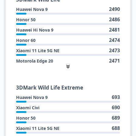
224
Realme Q3S
2490
Huawei Nova 9
223
Samsung Galaxy A73 5G
2486
Honor 50
222
Honor 60
2481
Huawei Hi Nova 9
217
Huawei Nova 9
2474
Honor 60
2473
Xiaomi 11 Lite 5G NE
2471
Motorola Edge 20
2467
Xiaomi Civi
2462
Samsung Galaxy A52s 5G
3DMark Wild Life Extreme
2459
Realme Q3S
693
Huawei Nova 9
2458
Oppo Reno7 5G
690
Xiaomi Civi
2457
Samsung Galaxy A73 5G
689
Honor 50
2454
Samsung Galaxy M52 5G
688
Xiaomi 11 Lite 5G NE
2440
Motorola Edge (2021)