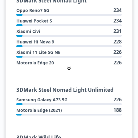
3DMark Steel Nomad Light
234
Oppo Reno7 5G
234
Huawei Pocket S
231
Xiaomi Civi
228
Huawei Hi Nova 9
226
Xiaomi 11 Lite 5G NE
226
Motorola Edge 20
226
Motorola Edge 5G UW (2021)
226
Huawei Nova 12S
3DMark Steel Nomad Light Unlimited
225
Xiaomi Poco X5 Pro 5G
226
Samsung Galaxy A73 5G
225
Samsung Galaxy A52s 5G
188
Motorola Edge (2021)
225
Honor 50
225
Samsung Galaxy M52 5G
225
Motorola Edge (2021)
3DMark Wild Life