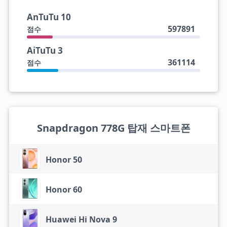
AnTuTu 10
597891
점수
AiTuTu 3
361114
점수
Snapdragon 778G 탑재 스마트폰
Honor 50
Honor 60
Huawei Hi Nova 9