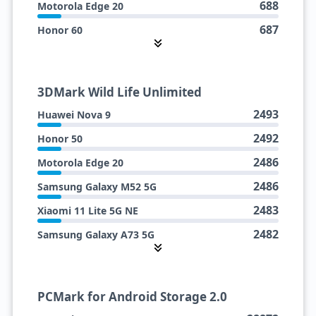
688
Motorola Edge 20
2439
Xiaomi Poco X5 Pro 5G
687
Honor 60
2425
Motorola Edge 5G UW (2021)
686
Samsung Galaxy A73 5G
685
Oppo Reno7 5G
3DMark Wild Life Unlimited
685
Samsung Galaxy A52s 5G
2493
Huawei Nova 9
684
Realme Q3S
2492
Honor 50
681
Xiaomi Poco X5 Pro 5G
2486
Motorola Edge 20
680
Motorola Edge (2021)
2486
Samsung Galaxy M52 5G
679
Samsung Galaxy M52 5G
2483
Xiaomi 11 Lite 5G NE
678
Motorola Edge 5G UW (2021)
2482
Samsung Galaxy A73 5G
2476
Samsung Galaxy A52s 5G
2455
Xiaomi Poco X5 Pro 5G
PCMark for Android Storage 2.0