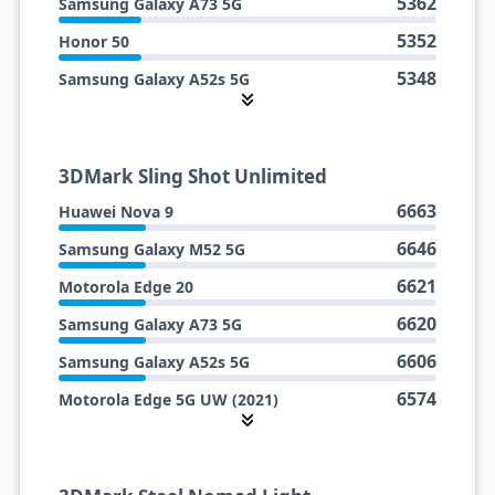
5362
Samsung Galaxy A73 5G
5352
Honor 50
5348
Samsung Galaxy A52s 5G
5276
Motorola Edge 5G UW (2021)
5178
Xiaomi Poco X5 Pro 5G
3DMark Sling Shot Unlimited
5176
Xiaomi Civi
6663
Huawei Nova 9
5152
Xiaomi 11 Lite 5G NE
6646
Samsung Galaxy M52 5G
6621
Motorola Edge 20
6620
Samsung Galaxy A73 5G
6606
Samsung Galaxy A52s 5G
6574
Motorola Edge 5G UW (2021)
6256
Xiaomi 11 Lite 5G NE
6244
Xiaomi Poco X5 Pro 5G