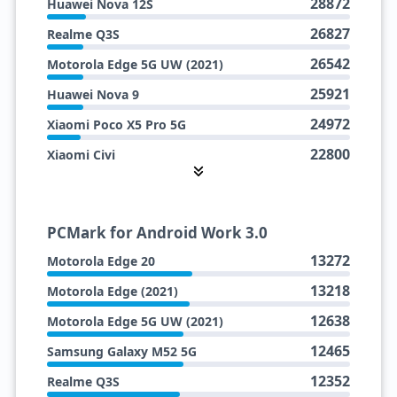
28872
Huawei Nova 12S
26827
Realme Q3S
26542
Motorola Edge 5G UW (2021)
25921
Huawei Nova 9
24972
Xiaomi Poco X5 Pro 5G
22800
Xiaomi Civi
22510
Motorola Edge (2021)
22065
Motorola Edge 20
PCMark for Android Work 3.0
21925
Xiaomi 11 Lite 5G NE
13272
Motorola Edge 20
20815
Honor 60
13218
Motorola Edge (2021)
20118
Honor 50
12638
Motorola Edge 5G UW (2021)
19523
Samsung Galaxy M52 5G
12465
Samsung Galaxy M52 5G
19271
Samsung Galaxy A73 5G
12352
Realme Q3S
18573
Samsung Galaxy A52s 5G