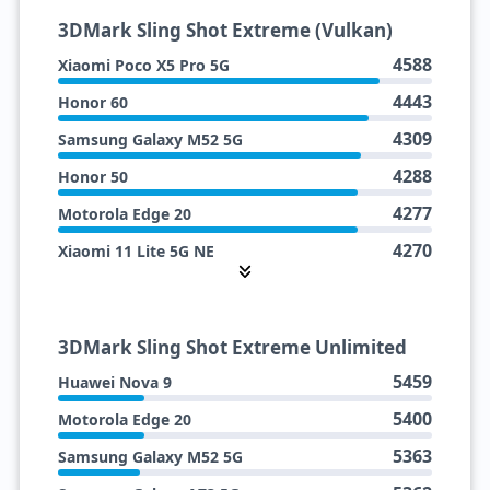
6105
Xiaomi Poco X5 Pro 5G
4972
3DMark Sling Shot Extreme (Vulkan)
Honor 50
4588
4962
Xiaomi Poco X5 Pro 5G
Oppo Reno7 5G
4443
4962
Honor 60
Samsung Galaxy A73 5G
4309
4958
Samsung Galaxy M52 5G
Samsung Galaxy M52 5G
4288
4951
Honor 50
Huawei Hi Nova 9
4277
4946
Motorola Edge 20
Xiaomi 11 Lite 5G NE
4270
4938
Xiaomi 11 Lite 5G NE
Motorola Edge 5G UW (2021)
4261
4937
Samsung Galaxy A73 5G
Xiaomi Civi
4260
4933
Samsung Galaxy A52s 5G
Motorola Edge (2021)
3DMark Sling Shot Extreme Unlimited
4012
4859
Huawei Nova 9
Xiaomi Poco X5 Pro 5G
5459
Huawei Nova 9
5400
Motorola Edge 20
5363
Samsung Galaxy M52 5G