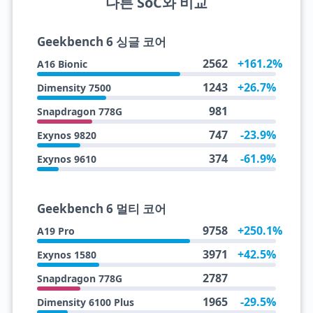
다른 SoC와 비교
Geekbench 6 싱글 코어
2562
+161.2%
A16 Bionic
1243
+26.7%
Dimensity 7500
981
Snapdragon 778G
747
-23.9%
Exynos 9820
374
-61.9%
Exynos 9610
Geekbench 6 멀티 코어
9758
+250.1%
A19 Pro
3971
+42.5%
Exynos 1580
2787
Snapdragon 778G
1965
-29.5%
Dimensity 6100 Plus