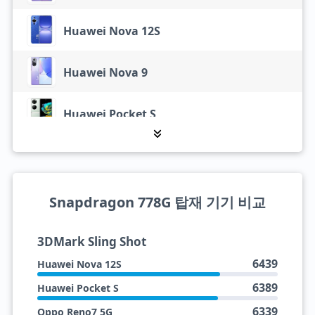
Huawei Nova 12S
Huawei Nova 9
Huawei Pocket S
Motorola Edge (2021)
Motorola Edge 20
Snapdragon 778G 탑재 기기 비교
Motorola Edge 5G UW (2021)
3DMark Sling Shot
6439
Huawei Nova 12S
Oppo Reno7 5G
6389
Huawei Pocket S
6339
Oppo Reno7 5G