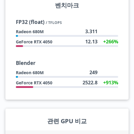
벤치마크
FP32 (float)
/ TFLOPS
3.311
Radeon 680M
12.13
+266%
GeForce RTX 4050
Blender
249
Radeon 680M
2522.8
+913%
GeForce RTX 4050
관련 GPU 비교