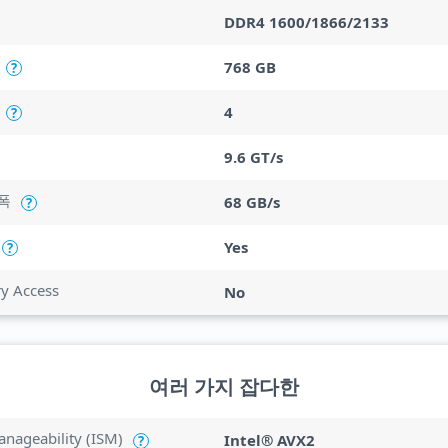
DDR4 1600/1866/2133
768 GB
?
4
?
9.6 GT/s
폭
68 GB/s
?
Yes
?
ry Access
No
여러 가지 잡다한
anageability (ISM)
Intel® AVX2
?