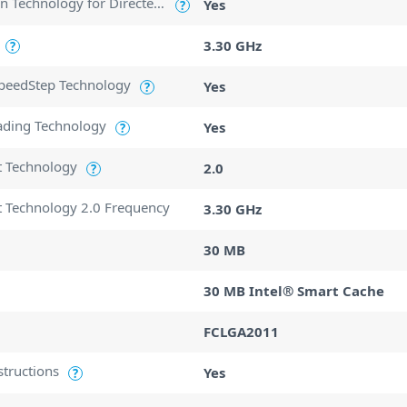
Intel Virtualization Technology for Directed I/O (VT-d)
Yes
?
3.30 GHz
?
SpeedStep Technology
Yes
?
ading Technology
Yes
?
t Technology
2.0
?
t Technology 2.0 Frequency
3.30 GHz
30 MB
30 MB Intel® Smart Cache
FCLGA2011
structions
Yes
?