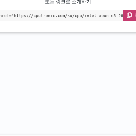
또는 링크로 소개하기
href="https://cputronic.com/ko/cpu/intel-xeon-e5-2680-v3
et="_blank">Intel Xeon E5-2680 v3</a>