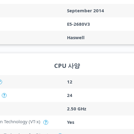
September 2014
E5-2680V3
Haswell
CPU 사양
12
?
24
?
2.50 GHz
ion Technology (VT-x)
Yes
?