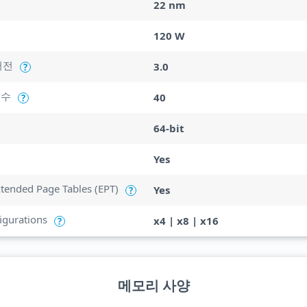
22 nm
120 W
버전
3.0
?
 수
40
?
64-bit
Yes
Extended Page Tables (EPT)
Yes
?
igurations
x4 | x8 | x16
?
메모리 사양