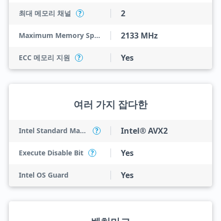
2
최대 메모리 채널
?
2133 MHz
Maximum Memory Speed
Yes
ECC 메모리 지원
?
여러 가지 잡다한
Intel® AVX2
Intel Standard Manageability (ISM)
?
Yes
Execute Disable Bit
?
Yes
Intel OS Guard