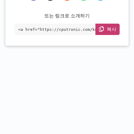
또는 링크로 소개하기
복사
<a href="https://cputronic.com/ko/cpu/in
tel-pentium-d1519" target="_blank">Intel
Pentium D1519</a>