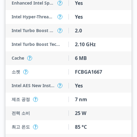
Yes
Enhanced Intel SpeedStep Technology
?
Yes
Intel Hyper-Threading Technology
?
2.0
Intel Turbo Boost Technology
?
2.10 GHz
Intel Turbo Boost Technology 2.0 Frequency
6 MB
Cache
?
FCBGA1667
소켓
?
Yes
Intel AES New Instructions
?
7 nm
제조 공정
?
25 W
전력 소비
85 °C
최고 온도
?