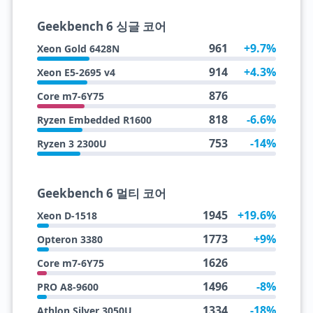
Geekbench 6 싱글 코어
961
+9.7%
Xeon Gold 6428N
914
+4.3%
Xeon E5-2695 v4
876
Core m7-6Y75
818
-6.6%
Ryzen Embedded R1600
753
-14%
Ryzen 3 2300U
Geekbench 6 멀티 코어
1945
+19.6%
Xeon D-1518
1773
+9%
Opteron 3380
1626
Core m7-6Y75
1496
-8%
PRO A8-9600
1334
-18%
Athlon Silver 3050U