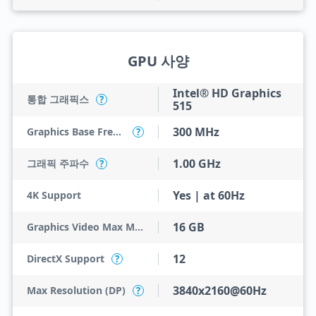
GPU 사양
Intel® HD Graphics
통합 그래픽스
?
515
300 MHz
Graphics Base Frequency
?
1.00 GHz
그래픽 주파수
?
Yes | at 60Hz
4K Support
16 GB
Graphics Video Max Memory
12
DirectX Support
?
3840x2160@60Hz
Max Resolution (DP)
?