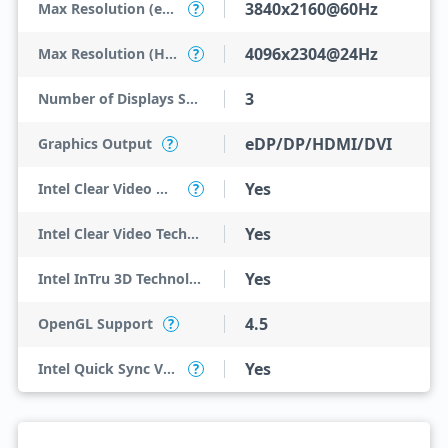
3840x2160@60Hz
Max Resolution (eDP - Integrated Flat Panel)
?
4096x2304@24Hz
Max Resolution (HDMI)
?
3
Number of Displays Supported
eDP/DP/HDMI/DVI
Graphics Output
?
Yes
Intel Clear Video HD Technology
?
Yes
Intel Clear Video Technology
Yes
Intel InTru 3D Technology
4.5
OpenGL Support
?
Yes
Intel Quick Sync Video
?