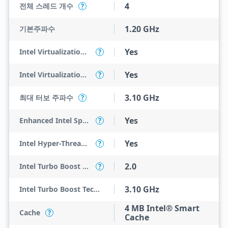
4
전체 스레드 개수
?
1.20 GHz
기본주파수
Yes
Intel Virtualization Technology (VT-x)
?
Yes
Intel Virtualization Technology for Directed I/O (VT-d)
?
3.10 GHz
최대 터보 주파수
?
Yes
Enhanced Intel SpeedStep Technology
?
Yes
Intel Hyper-Threading Technology
?
2.0
Intel Turbo Boost Technology
?
3.10 GHz
Intel Turbo Boost Technology 2.0 Frequency
4 MB Intel® Smart
Cache
?
Cache