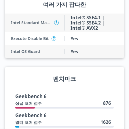
여러 가지 잡다한
Intel® SSE4.1 |
Intel® SSE4.2 |
Intel Standard Manageability (ISM)
?
Intel® AVX2
Yes
Execute Disable Bit
?
Yes
Intel OS Guard
벤치마크
Geekbench 6
876
싱글 코어 점수
Geekbench 6
1626
멀티 코어 점수