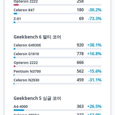
258
Opteron 2222
180
-30.2%
Celeron 847
69
-73.3%
Z-01
Geekbench 6 멀티 코어
920
+38.1%
Celeron G4930E
778
+16.8%
Celeron G1610
666
Opteron 2222
562
-15.6%
Pentium N3700
459
-31.1%
Celeron N2930
Geekbench 5 싱글 코어
363
+26.5%
A4-4000