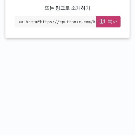
또는 링크로 소개하기
복사
<a href="https://cputronic.com/ko/cpu/am
d-opteron-2222" target="_blank">AMD Opte
ron 2222</a>