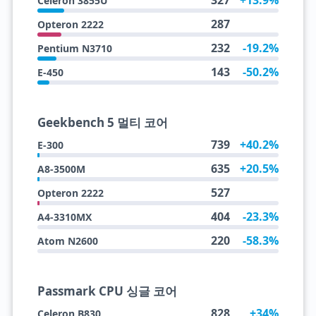
327
+13.9%
Celeron 3855U
287
Opteron 2222
232
-19.2%
Pentium N3710
143
-50.2%
E-450
Geekbench 5 멀티 코어
739
+40.2%
E-300
635
+20.5%
A8-3500M
527
Opteron 2222
404
-23.3%
A4-3310MX
220
-58.3%
Atom N2600
Passmark CPU 싱글 코어
828
+34%
Celeron B830