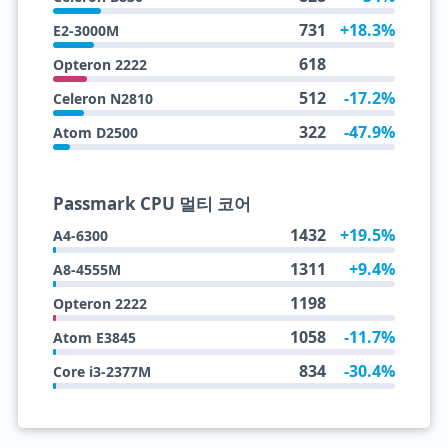
731
+18.3%
E2-3000M
618
Opteron 2222
512
-17.2%
Celeron N2810
322
-47.9%
Atom D2500
Passmark CPU 멀티 코어
1432
+19.5%
A4-6300
1311
+9.4%
A8-4555M
1198
Opteron 2222
1058
-11.7%
Atom E3845
834
-30.4%
Core i3-2377M