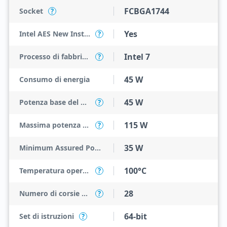
FCBGA1744
Socket
?
Yes
Intel AES New Instructions
?
Intel 7
Processo di fabbricazione
?
45 W
Consumo di energia
45 W
Potenza base del processore
?
115 W
Massima potenza turbo
?
35 W
Minimum Assured Power
100°C
Temperatura operativa massima
?
28
Numero di corsie PCI Express
?
64-bit
Set di istruzioni
?