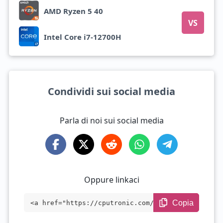
AMD Ryzen 5 40
VS
Intel Core i7-12700H
Condividi sui social media
Parla di noi sui social media
Oppure linkaci
Copia
<a href="https://cputronic.com/it/cpu/in
tel-core-i7-12700h" target="_blank">Inte