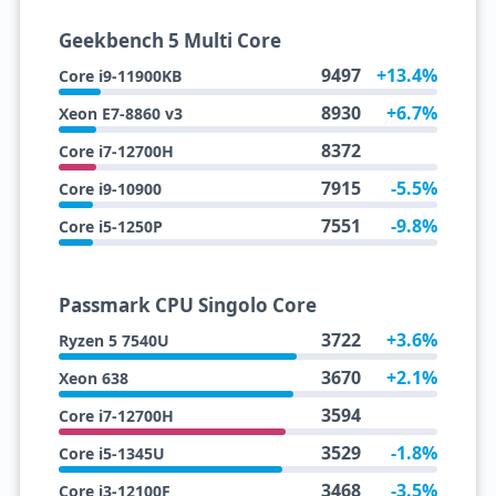
Geekbench 5 Multi Core
9497
+13.4%
Core i9-11900KB
8930
+6.7%
Xeon E7-8860 v3
8372
Core i7-12700H
7915
-5.5%
Core i9-10900
7551
-9.8%
Core i5-1250P
Passmark CPU Singolo Core
3722
+3.6%
Ryzen 5 7540U
3670
+2.1%
Xeon 638
3594
Core i7-12700H
3529
-1.8%
Core i5-1345U
3468
-3.5%
Core i3-12100F