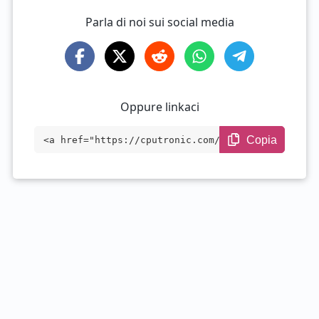
Parla di noi sui social media
Oppure linkaci
Copia
<a href="https://cputronic.com/it/cpu/in
tel-core-i7-12700h" target="_blank">Inte
l Core i7-12700H</a>