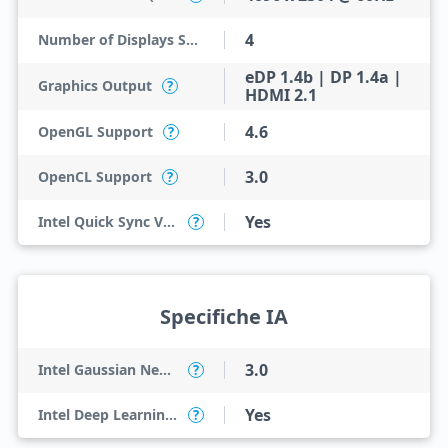
4
Number of Displays Supported
eDP 1.4b | DP 1.4a |
Graphics Output
?
HDMI 2.1
4.6
OpenGL Support
?
3.0
OpenCL Support
?
Yes
Intel Quick Sync Video
?
Specifiche IA
3.0
Intel Gaussian Neural Accelerator
?
Yes
Intel Deep Learning Boost (Intel DL Boost) sulla CPU
?