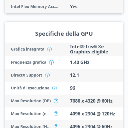
Yes
Intel Flex Memory Access
Specifiche della GPU
Intel® Iris® Xe
Grafica integrata
?
Graphics eligible
1.40 GHz
Frequenza grafica
?
12.1
DirectX Support
?
96
Unità di esecuzione
?
7680 x 4320 @ 60Hz
Max Resolution (DP)
?
4096 x 2304 @ 120Hz
Max Resolution (eDP - Integrated Flat Panel)
?
4096 x 2304 @ 60Hz
Max Resolution (HDMI)
?