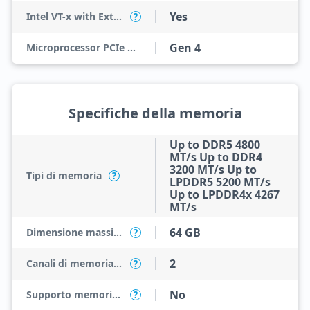
Yes
Intel VT-x with Extended Page Tables (EPT)
?
Gen 4
Microprocessor PCIe Revision
Specifiche della memoria
Up to DDR5 4800
MT/s Up to DDR4
3200 MT/s Up to
Tipi di memoria
?
LPDDR5 5200 MT/s
Up to LPDDR4x 4267
MT/s
64 GB
Dimensione massima della memoria
?
2
Canali di memoria massimi
?
No
Supporto memoria ECC
?