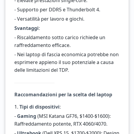
- Elevate prestazioni single-core.
- Supporto per DDR5 e Thunderbolt 4.
- Versatilità per lavoro e giochi.
Svantaggi
:
- Riscaldamento sotto carico richiede un
raffreddamento efficace.
- Nei laptop di fascia economica potrebbe non
esprimere appieno il suo potenziale a causa
delle limitazioni del TDP.
Raccomandazioni per la scelta del laptop
1.
Tipi di dispositivi
:
-
Gaming
(MSI Katana GF76, $1400-$1600):
Raffreddamento potente, RTX 4060/4070.
-
Ultrabook
(Dell XPS 15, $1700-$2000): Design