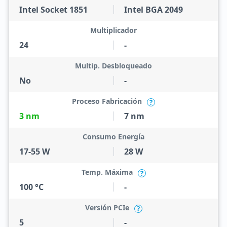
Intel Socket 1851
Intel BGA 2049
Multiplicador
24
-
Multip. Desbloqueado
No
-
Proceso Fabricación
?
3 nm
7 nm
Consumo Energía
17-55 W
28 W
Temp. Máxima
?
100 °C
-
Versión PCIe
?
5
-