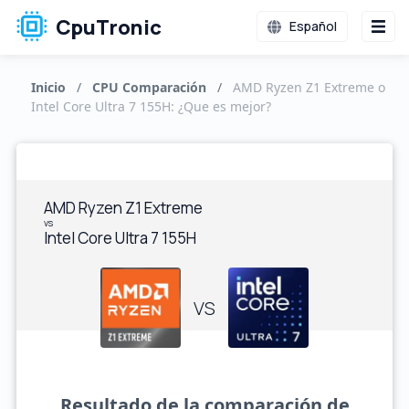
CpuTronic
Español
Inicio
/
CPU Comparación
/
AMD Ryzen Z1 Extreme o
Intel Core Ultra 7 155H: ¿Que es mejor?
AMD Ryzen Z1 Extreme
vs
Intel Core Ultra 7 155H
VS
Resultado de la comparación de