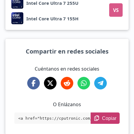
Intel Core Ultra 7 255U
VS
Intel Core Ultra 7 155H
Compartir en redes sociales
Cuéntanos en redes sociales
O Enlázanos
Copiar
<a href="https://cputronic.com/es/cpu/co
mpare/amd-ryzen-z1-extreme-vs-intel-core