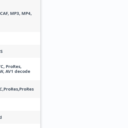
 CAF, MP3, MP4,
PS
C, ProRes,
W, AV1 decode
C,ProRes,ProRes
d