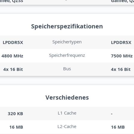
lileo, QZSS
Galileo, Q
Speicherspezifikationen
Speichertypen
LPDDR5X
LPDDR5X
Speicherfrequenz
4800 MHz
7500 MHz
Bus
4x 16 Bit
4x 16 Bit
Verschiedenes
L1 Cache
320 KB
-
L2-Cache
16 MB
16 MB