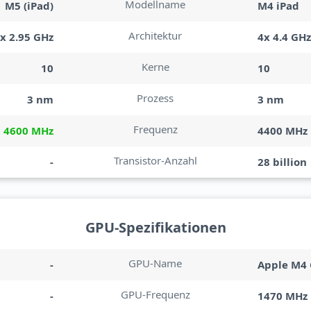
Modellname
M5 (iPad)
M4 iPad
Architektur
6x 2.95 GHz
4x 4.4 GHz
Kerne
10
10
Prozess
3 nm
3 nm
Frequenz
4600 MHz
4400 MHz
Transistor-Anzahl
-
28 billion
GPU-Spezifikationen
GPU-Name
-
Apple M4
GPU-Frequenz
-
1470 MHz