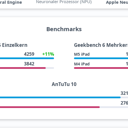
Neuronaler Prozessor (NPU)
ral Engine
Apple Neu
Benchmarks
 Einzelkern
Geekbench 6 Mehrker
4259
+11%
M5 iPad
3842
M4 iPad
AnTuTu 10
32
27