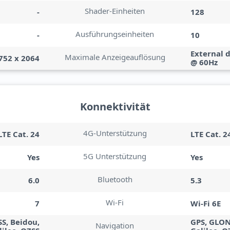
Shader-Einheiten
-
128
Ausführungseinheiten
-
10
External d
Maximale Anzeigeauflösung
752 x 2064
@ 60Hz
Konnektivität
4G-Unterstützung
LTE Cat. 24
LTE Cat. 2
5G Unterstützung
Yes
Yes
Bluetooth
6.0
5.3
Wi-Fi
7
Wi-Fi 6E
S, Beidou,
GPS, GLON
Navigation