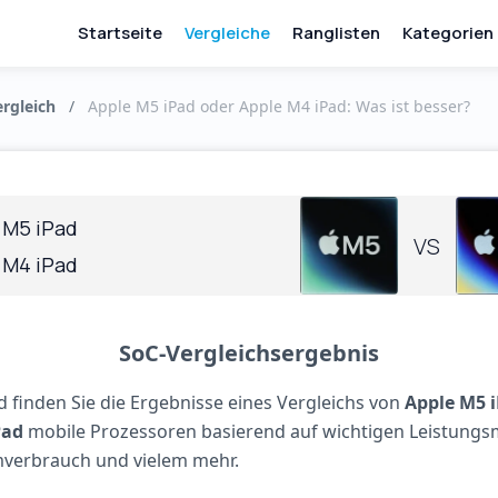
Startseite
Vergleiche
Ranglisten
Kategorien
rgleich
/
Apple M5 iPad oder Apple M4 iPad: Was ist besser?
 M5 iPad
VS
 M4 iPad
SoC-Vergleichsergebnis
 finden Sie die Ergebnisse eines Vergleichs von
Apple M5 
Pad
mobile Prozessoren basierend auf wichtigen Leistung
verbrauch und vielem mehr.