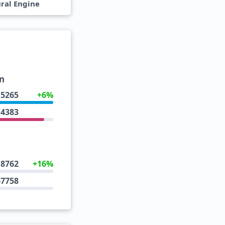
ral Engine
n
15265
+6%
14383
18762
+16%
67758