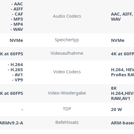
- AAC
- AIFF
- CAF
AAC, AIFF,
Audio Codecs
- MP3
WAV
- MP4
- WAV
Speichertyp
NVMe
NVMe
Videoaufnahme
K at 60FPS
4K at 60F
- H.264
- H.265
H.264, HEV
Video Codecs
- AV1
ProRes RA
- VP9
8K
Video-Wiedergabe
K at 60FPS
H.264,HEV
RAW,AV1
TDP
-
20 W
Befehlssatz
ARMv9.2-A
ARM-base