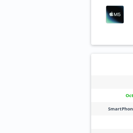
Oc
SmartPhon