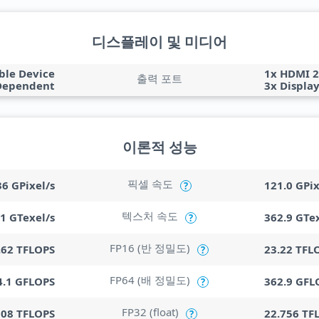
디스플레이 및 미디어
ble Device
1x HDMI 2
출력 포트
Dependent
3x Display
이론적 성능
픽셀 속도
36 GPixel/s
121.0 GPix
?
텍스처 속도
.1 GTexel/s
362.9 GTex
?
FP16 (반 정밀도)
.62 TFLOPS
23.22 TFL
?
FP64 (배 정밀도)
4.1 GFLOPS
362.9 GFL
?
FP32 (float)
308 TFLOPS
22.756 TF
?