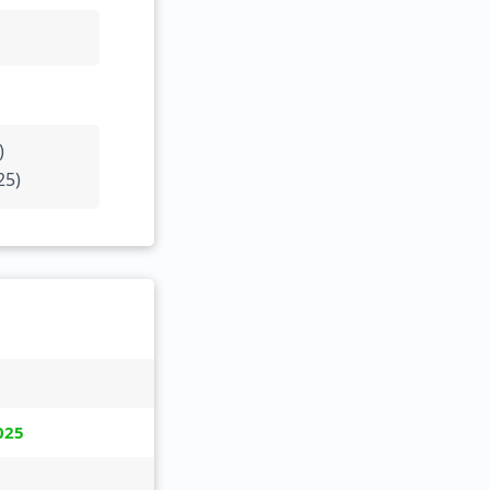
)
25)
025