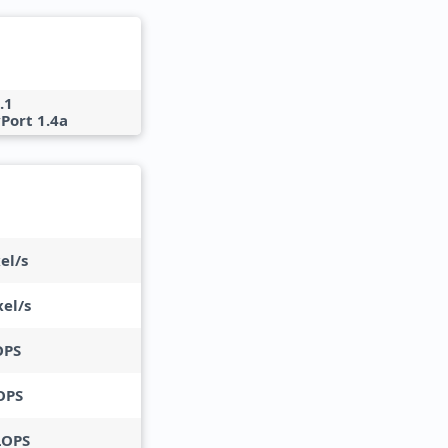
.1
Port 1.4a
el/s
el/s
OPS
OPS
LOPS