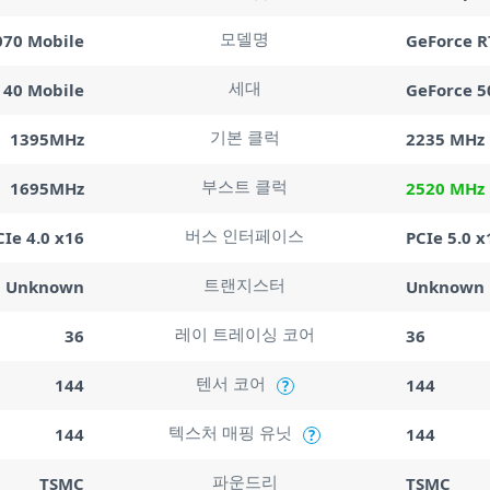
모델명
070 Mobile
GeForce R
세대
 40 Mobile
GeForce 5
기본 클럭
1395MHz
2235 MHz
부스트 클럭
1695MHz
2520 MHz
버스 인터페이스
CIe 4.0 x16
PCIe 5.0 x
트랜지스터
Unknown
Unknown
레이 트레이싱 코어
36
36
텐서 코어
144
144
?
텍스처 매핑 유닛
144
144
?
파운드리
TSMC
TSMC