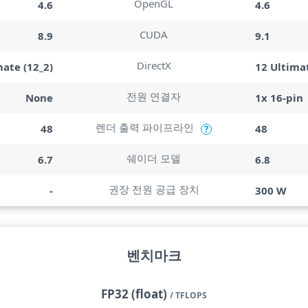
OpenGL
4.6
4.6
CUDA
8.9
9.1
DirectX
mate (12_2)
12 Ultimat
전원 연결자
None
1x 16-pin
렌더 출력 파이프라인
48
48
?
쉐이더 모델
6.7
6.8
권장 전원 공급 장치
-
300 W
벤치마크
FP32 (float)
/ TFLOPS