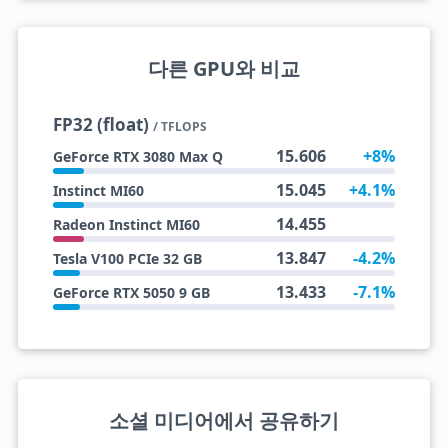
다른 GPU와 비교
FP32 (float)
/ TFLOPS
15.606
+8%
GeForce RTX 3080 Max Q
15.045
+4.1%
Instinct MI60
14.455
Radeon Instinct MI60
13.847
-4.2%
Tesla V100 PCIe 32 GB
13.433
-7.1%
GeForce RTX 5050 9 GB
소셜 미디어에서 공유하기