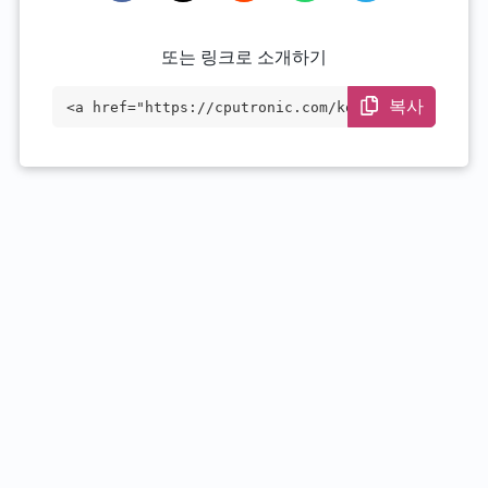
또는 링크로 소개하기
복사
<a href="https://cputronic.com/ko/cpu/in
tel-xeon-w-11155mle" target="_blank">Int
el Xeon W-11155MLE</a>