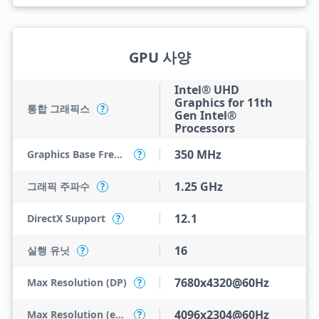
GPU 사양
Intel® UHD
Graphics for 11th
통합 그래픽스
?
Gen Intel®
Processors
350 MHz
Graphics Base Frequency
?
1.25 GHz
그래픽 주파수
?
12.1
DirectX Support
?
16
실행 유닛
?
7680x4320@60Hz
Max Resolution (DP)
?
4096x2304@60Hz
Max Resolution (eDP - Integrated Flat Panel)
?