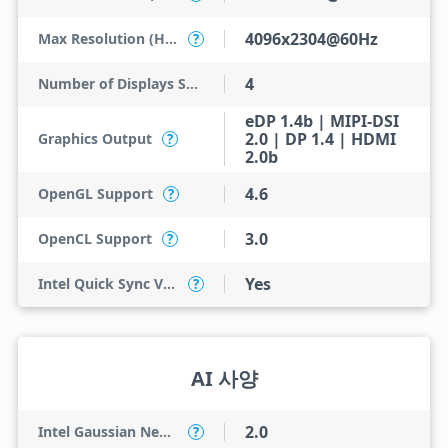
4096x2304@60Hz
Max Resolution (HDMI)
?
4
Number of Displays Supported
eDP 1.4b | MIPI-DSI
2.0 | DP 1.4 | HDMI
Graphics Output
?
2.0b
4.6
OpenGL Support
?
3.0
OpenCL Support
?
Yes
Intel Quick Sync Video
?
AI 사양
2.0
Intel Gaussian Neural Accelerator
?