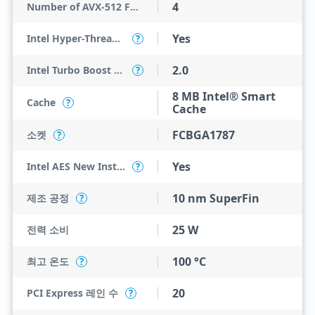
4
Number of AVX-512 FMA Units
Yes
Intel Hyper-Threading Technology
?
2.0
Intel Turbo Boost Technology
?
8 MB Intel® Smart
Cache
?
Cache
FCBGA1787
소켓
?
Yes
Intel AES New Instructions
?
10 nm SuperFin
제조 공정
?
25 W
전력 소비
100 °C
최고 온도
?
20
PCI Express 레인 수
?