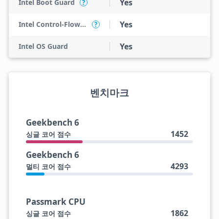
Yes
Intel Boot Guard
?
Yes
Intel Control-Flow Enforcement Technology
?
Yes
Intel OS Guard
벤치마크
Geekbench 6
1452
싱글 코어 점수
Geekbench 6
4293
멀티 코어 점수
Passmark CPU
1862
싱글 코어 점수