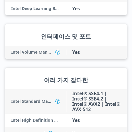
Yes
Intel Deep Learning Boost (Intel DL Boost)
인터페이스 및 포트
Yes
Intel Volume Management Device (VMD)
?
여러 가지 잡다한
Intel® SSE4.1 |
Intel® SSE4.2 |
Intel Standard Manageability (ISM)
?
Intel® AVX2 | Intel®
AVX-512
Yes
Intel High Definition Audio