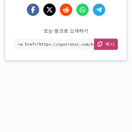
또는 링크로 소개하기
복사
<a href="https://cputronic.com/ko/cpu/in
tel-xeon-silver-4116t" target="_blank">I
ntel Xeon Silver 4116T</a>