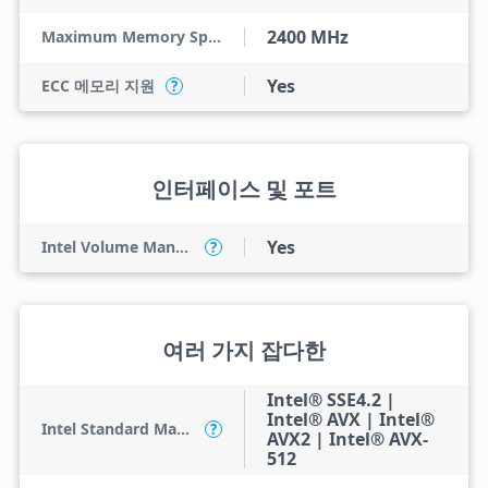
2400 MHz
Maximum Memory Speed
Yes
ECC 메모리 지원
?
인터페이스 및 포트
Yes
Intel Volume Management Device (VMD)
?
여러 가지 잡다한
Intel® SSE4.2 |
Intel® AVX | Intel®
Intel Standard Manageability (ISM)
?
AVX2 | Intel® AVX-
512