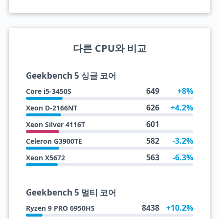
다른 CPU와 비교
Geekbench 5 싱글 코어
649
+8%
Core i5-3450S
626
+4.2%
Xeon D-2166NT
601
Xeon Silver 4116T
582
-3.2%
Celeron G3900TE
563
-6.3%
Xeon X5672
Geekbench 5 멀티 코어
8438
+10.2%
Ryzen 9 PRO 6950HS