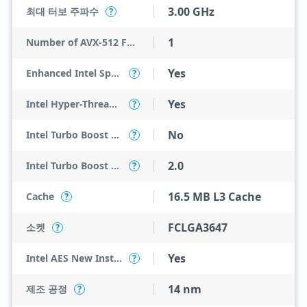
3.00 GHz
최대 터보 주파수
?
1
Number of AVX-512 FMA Units
Yes
Enhanced Intel SpeedStep Technology
?
Yes
Intel Hyper-Threading Technology
?
No
Intel Turbo Boost Max Technology 3.0
?
2.0
Intel Turbo Boost Technology
?
16.5 MB L3 Cache
Cache
?
FCLGA3647
소켓
?
Yes
Intel AES New Instructions
?
14 nm
제조 공정
?