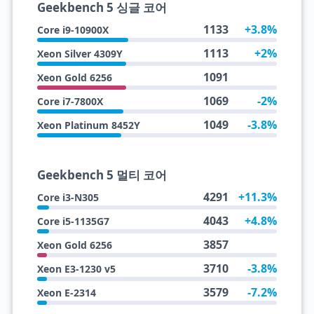
Geekbench 5 싱글 코어
1133
+3.8%
Core i9-10900X
1113
+2%
Xeon Silver 4309Y
1091
Xeon Gold 6256
1069
-2%
Core i7-7800X
1049
-3.8%
Xeon Platinum 8452Y
Geekbench 5 멀티 코어
4291
+11.3%
Core i3-N305
4043
+4.8%
Core i5-1135G7
3857
Xeon Gold 6256
3710
-3.8%
Xeon E3-1230 v5
3579
-7.2%
Xeon E-2314