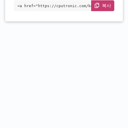
복사
<a href="https://cputronic.com/ko/cpu/in
tel-xeon-gold-6256" target="_blank">Inte
l Xeon Gold 6256</a>