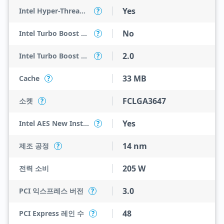
Yes
Intel Hyper-Threading Technology
?
No
Intel Turbo Boost Max Technology 3.0
?
2.0
Intel Turbo Boost Technology
?
33 MB
Cache
?
FCLGA3647
소켓
?
Yes
Intel AES New Instructions
?
14 nm
제조 공정
?
205 W
전력 소비
3.0
PCI 익스프레스 버전
?
48
PCI Express 레인 수
?