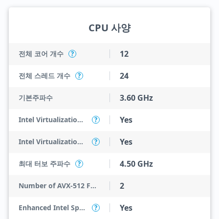
CPU 사양
12
전체 코어 개수
?
24
전체 스레드 개수
?
3.60 GHz
기본주파수
Yes
Intel Virtualization Technology (VT-x)
?
Yes
Intel Virtualization Technology for Directed I/O (VT-d)
?
4.50 GHz
최대 터보 주파수
?
2
Number of AVX-512 FMA Units
Yes
Enhanced Intel SpeedStep Technology
?