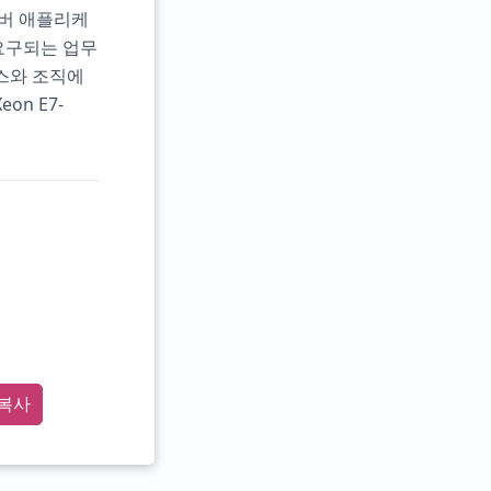
서버 애플리케
요구되는 업무
스와 조직에
n E7-
복사
" t