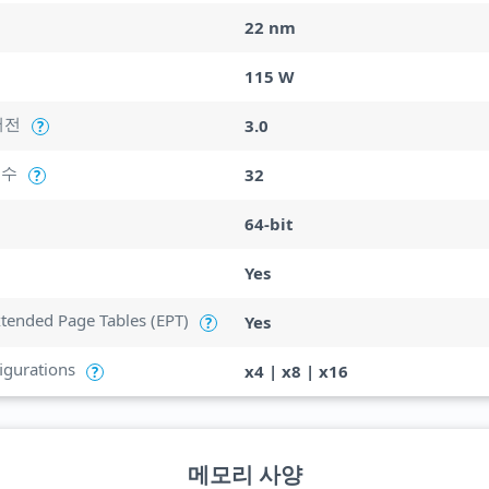
22 nm
115 W
버전
3.0
?
 수
32
?
64-bit
Yes
Extended Page Tables (EPT)
Yes
?
igurations
x4 | x8 | x16
?
메모리 사양