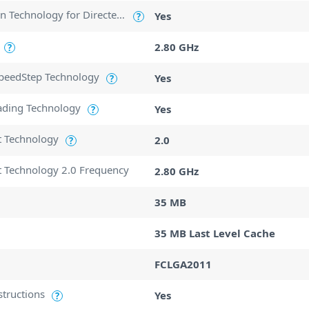
Intel Virtualization Technology for Directed I/O (VT-d)
Yes
?
2.80 GHz
?
SpeedStep Technology
Yes
?
ading Technology
Yes
?
t Technology
2.0
?
t Technology 2.0 Frequency
2.80 GHz
35 MB
35 MB Last Level Cache
FCLGA2011
structions
Yes
?