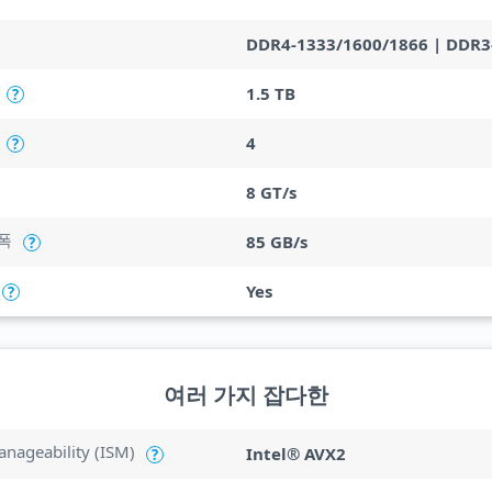
DDR4-1333/1600/1866 | DDR3
1.5 TB
?
4
?
8 GT/s
폭
85 GB/s
?
Yes
?
여러 가지 잡다한
anageability (ISM)
Intel® AVX2
?