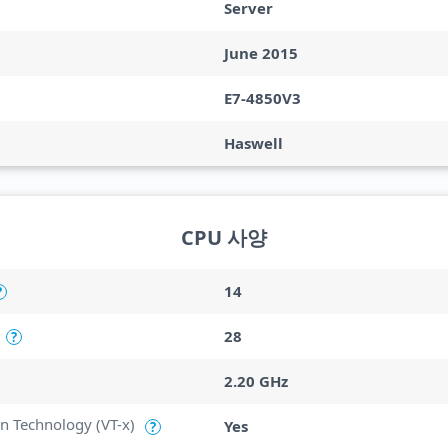
Server
June 2015
E7-4850V3
Haswell
CPU 사양
14
?
28
?
2.20 GHz
ion Technology (VT-x)
Yes
?