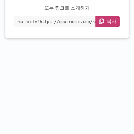
또는 링크로 소개하기
복사
<a href="https://cputronic.com/ko/cpu/in
tel-xeon-e7-4820-v4" target="_blank">Int
el Xeon E7-4820 v4</a>