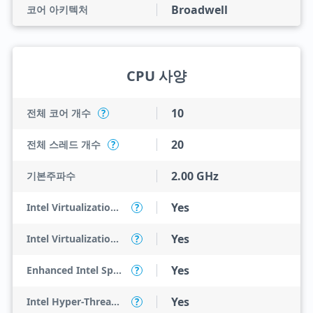
Broadwell
코어 아키텍처
CPU 사양
10
전체 코어 개수
?
20
전체 스레드 개수
?
2.00 GHz
기본주파수
Yes
Intel Virtualization Technology (VT-x)
?
Yes
Intel Virtualization Technology for Directed I/O (VT-d)
?
Yes
Enhanced Intel SpeedStep Technology
?
Yes
Intel Hyper-Threading Technology
?