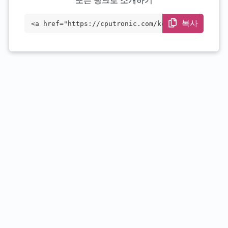
또는 링크로 소개하기
복사
<a href="https://cputronic.com/ko/cpu/in
tel-xeon-e5-2620-v2" target="_blank">Int
el Xeon E5-2620 v2</a>