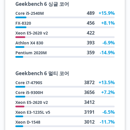
Geekbench 6 싱글 코어
489
+15.9%
Core i5-2540M
456
+8.1%
FX-8320
422
Xeon E5-2620 v2
393
-6.9%
Athlon X4 830
359
-14.9%
Pentium 2020M
Geekbench 6 멀티 코어
3872
+13.5%
Core i7-4790S
3656
+7.2%
Core i5-9300H
3412
Xeon E5-2620 v2
3191
-6.5%
Xeon E3-1235L v5
3012
-11.7%
Xeon D-1548