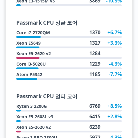
3869
-10.3%
Xeon E3-1515M v5
Passmark CPU 싱글 코어
1370
+6.7%
Core i7-2720QM
1327
+3.3%
Xeon E5649
1284
Xeon E5-2620 v2
1229
-4.3%
Core i3-5020U
1185
-7.7%
Atom P5342
Passmark CPU 멀티 코어
6769
+8.5%
Ryzen 3 2200G
6415
+2.8%
Xeon E5-2608L v3
6239
Xeon E5-2620 v2
5972
-4.3%
Ryzen 3 PRO 3300U