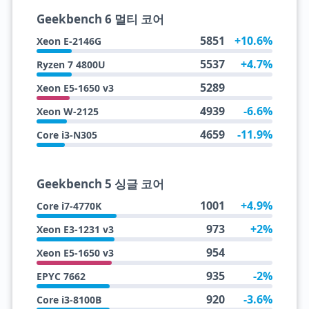
Geekbench 6 멀티 코어
5851
+10.6%
Xeon E-2146G
5537
+4.7%
Ryzen 7 4800U
5289
Xeon E5-1650 v3
4939
-6.6%
Xeon W-2125
4659
-11.9%
Core i3-N305
Geekbench 5 싱글 코어
1001
+4.9%
Core i7-4770K
973
+2%
Xeon E3-1231 v3
954
Xeon E5-1650 v3
935
-2%
EPYC 7662
920
-3.6%
Core i3-8100B