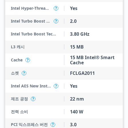
Yes
Intel Hyper-Threading Technology
?
2.0
Intel Turbo Boost Technology
?
3.80 GHz
Intel Turbo Boost Technology 2.0 Frequency
15 MB
L3 캐시
15 MB Intel® Smart
Cache
?
Cache
FCLGA2011
소켓
?
Yes
Intel AES New Instructions
?
22 nm
제조 공정
?
140 W
전력 소비
3.0
PCI 익스프레스 버전
?