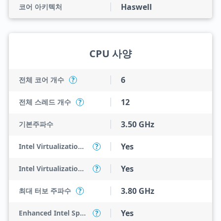
Haswell
코어 아키텍처
CPU 사양
6
전체 코어 개수
?
12
전체 스레드 개수
?
3.50 GHz
기본주파수
Yes
Intel Virtualization Technology (VT-x)
?
Yes
Intel Virtualization Technology for Directed I/O (VT-d)
?
3.80 GHz
최대 터보 주파수
?
Yes
Enhanced Intel SpeedStep Technology
?