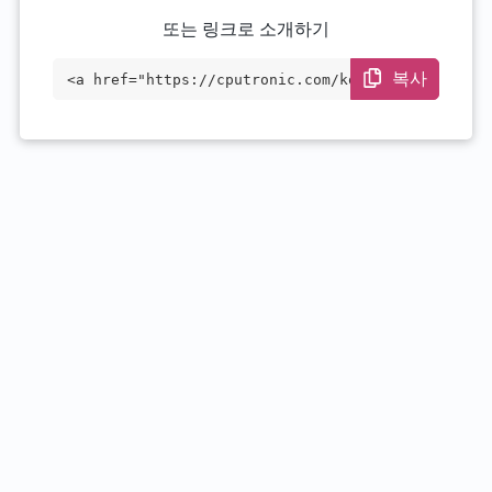
또는 링크로 소개하기
복사
<a href="https://cputronic.com/ko/cpu/in
tel-xeon-e5-1650-v3" target="_blank">Int
el Xeon E5-1650 v3</a>