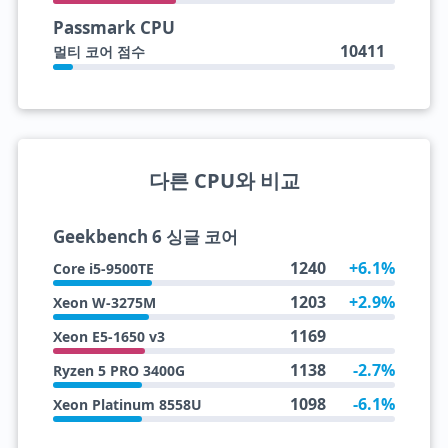
Passmark CPU
10411
멀티 코어 점수
다른 CPU와 비교
Geekbench 6 싱글 코어
1240
+6.1%
Core i5-9500TE
1203
+2.9%
Xeon W-3275M
1169
Xeon E5-1650 v3
1138
-2.7%
Ryzen 5 PRO 3400G
1098
-6.1%
Xeon Platinum 8558U