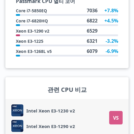
Passmark CPU 멀티 코어
7036
+7.8%
Core i7-5850EQ
6822
+4.5%
Core i7-6820HQ
6529
Xeon E3-1290 v2
6321
-3.2%
Xeon E3-1225
6079
-6.9%
Xeon E3-1268L v5
관련 CPU 비교
Intel Xeon E3-1230 v2
VS
Intel Xeon E3-1290 v2