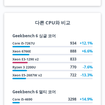
다른 CPU와 비교
Geekbench 6 싱글 코어
934
+12.1%
Core i5-7267U
888
+6.6%
Xeon 6766E
833
Xeon E3-1290 v2
770
-7.6%
Ryzen 3 2200U
722
-13.3%
Xeon E5-2687W v2
Geekbench 6 멀티 코어
3298
+14.9%
Core i5-4690