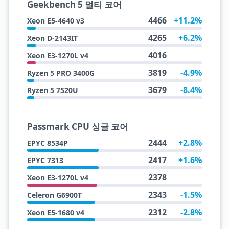
Geekbench 5 멀티 코어
4466
+11.2%
Xeon E5-4640 v3
4265
+6.2%
Xeon D-2143IT
4016
Xeon E3-1270L v4
3819
-4.9%
Ryzen 5 PRO 3400G
3679
-8.4%
Ryzen 5 7520U
Passmark CPU 싱글 코어
2444
+2.8%
EPYC 8534P
2417
+1.6%
EPYC 7313
2378
Xeon E3-1270L v4
2343
-1.5%
Celeron G6900T
2312
-2.8%
Xeon E5-1680 v4