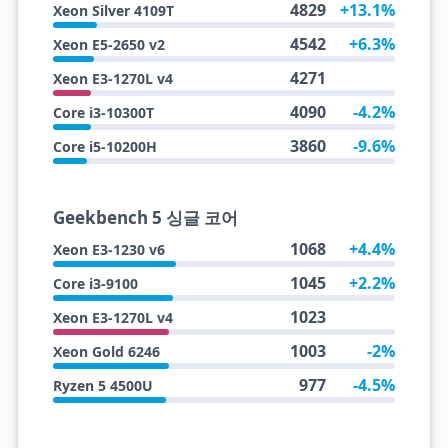
4829
+13.1%
Xeon Silver 4109T
4542
+6.3%
Xeon E5-2650 v2
4271
Xeon E3-1270L v4
4090
-4.2%
Core i3-10300T
3860
-9.6%
Core i5-10200H
Geekbench 5 싱글 코어
1068
+4.4%
Xeon E3-1230 v6
1045
+2.2%
Core i3-9100
1023
Xeon E3-1270L v4
1003
-2%
Xeon Gold 6246
977
-4.5%
Ryzen 5 4500U