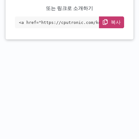
또는 링크로 소개하기
복사
<a href="https://cputronic.com/ko/cpu/in
tel-xeon-e3-1270l-v4" target="_blank">In
tel Xeon E3-1270L v4</a>