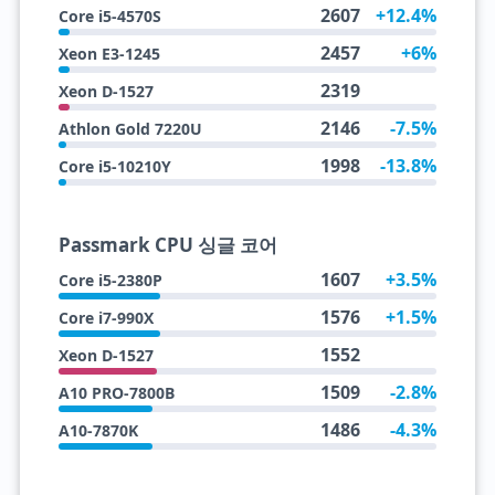
2607
+12.4%
Core i5-4570S
2457
+6%
Xeon E3-1245
2319
Xeon D-1527
2146
-7.5%
Athlon Gold 7220U
1998
-13.8%
Core i5-10210Y
Passmark CPU 싱글 코어
1607
+3.5%
Core i5-2380P
1576
+1.5%
Core i7-990X
1552
Xeon D-1527
1509
-2.8%
A10 PRO-7800B
1486
-4.3%
A10-7870K