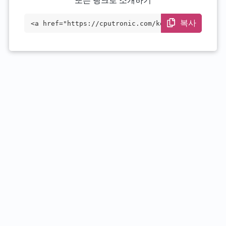
또는 링크로 소개하기
복사
<a href="https://cputronic.com/ko/cpu/in
tel-xeon-d-1527" target="_blank">Intel X
eon D-1527</a>