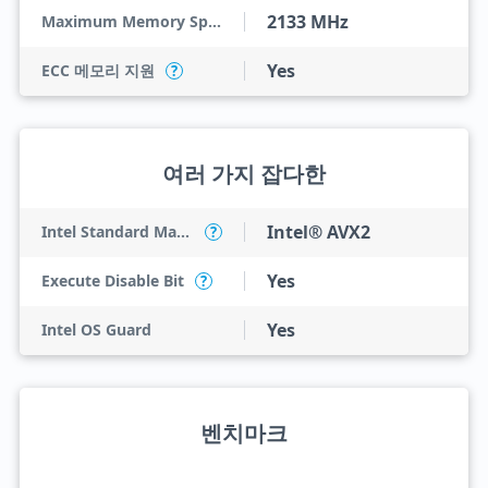
2133 MHz
Maximum Memory Speed
Yes
ECC 메모리 지원
?
여러 가지 잡다한
Intel® AVX2
Intel Standard Manageability (ISM)
?
Yes
Execute Disable Bit
?
Yes
Intel OS Guard
벤치마크