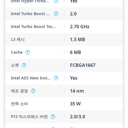
Yes
Intel Hyper-Threading Technology
?
2.0
Intel Turbo Boost Technology
?
2.70 GHz
Intel Turbo Boost Technology 2.0 Frequency
1.5 MB
L3 캐시
6 MB
Cache
?
FCBGA1667
소켓
?
Yes
Intel AES New Instructions
?
14 nm
제조 공정
?
35 W
전력 소비
2.0/3.0
PCI 익스프레스 버전
?