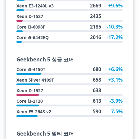
2669
+9.6%
Xeon E3-1240L v3
2435
Xeon D-1527
2185
-10.3%
Core i3-6098P
2016
-17.2%
Core i5-6442EQ
Geekbench 5 싱글 코어
680
+6.6%
Core i3-4150T
658
+3.1%
Xeon Silver 4109T
638
Xeon D-1527
613
-3.9%
Core i3-2120
590
-7.5%
Xeon E5-2643 v2
Geekbench 5 멀티 코어