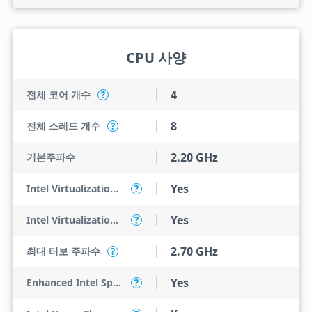
CPU 사양
4
전체 코어 개수
?
8
전체 스레드 개수
?
2.20 GHz
기본주파수
Yes
Intel Virtualization Technology (VT-x)
?
Yes
Intel Virtualization Technology for Directed I/O (VT-d)
?
2.70 GHz
최대 터보 주파수
?
Yes
Enhanced Intel SpeedStep Technology
?