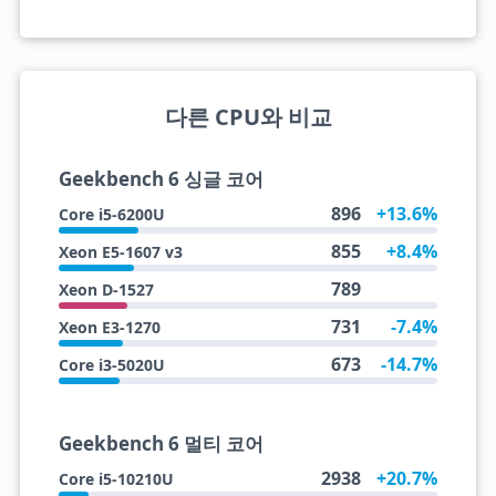
다른 CPU와 비교
Geekbench 6 싱글 코어
896
+13.6%
Core i5-6200U
855
+8.4%
Xeon E5-1607 v3
789
Xeon D-1527
731
-7.4%
Xeon E3-1270
673
-14.7%
Core i3-5020U
Geekbench 6 멀티 코어
2938
+20.7%
Core i5-10210U