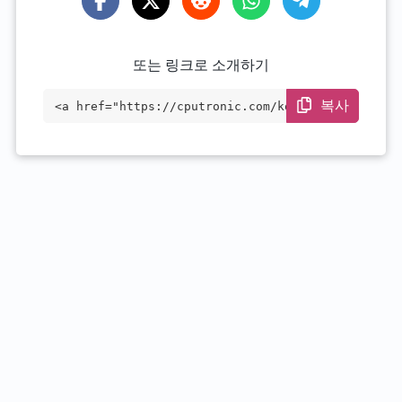
또는 링크로 소개하기
복사
<a href="https://cputronic.com/ko/cpu/in
tel-pentium-gold-g6500t" target="_blan
k">Intel Pentium Gold G6500T</a>