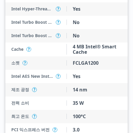
Yes
Intel Hyper-Threading Technology
?
No
Intel Turbo Boost Max Technology 3.0
?
No
Intel Turbo Boost Technology
?
4 MB Intel® Smart
Cache
?
Cache
FCLGA1200
소켓
?
Yes
Intel AES New Instructions
?
14 nm
제조 공정
?
35 W
전력 소비
100°C
최고 온도
?
3.0
PCI 익스프레스 버전
?