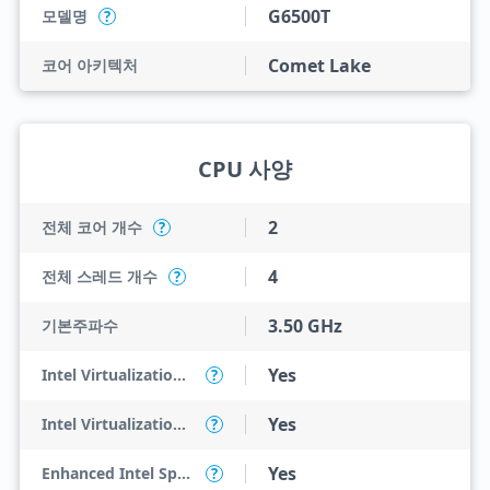
G6500T
모델명
?
Comet Lake
코어 아키텍처
CPU 사양
2
전체 코어 개수
?
4
전체 스레드 개수
?
3.50 GHz
기본주파수
Yes
Intel Virtualization Technology (VT-x)
?
Yes
Intel Virtualization Technology for Directed I/O (VT-d)
?
Yes
Enhanced Intel SpeedStep Technology
?