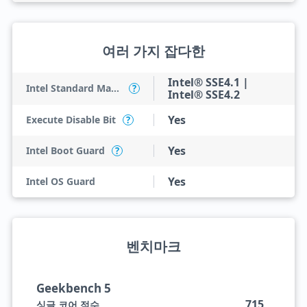
여러 가지 잡다한
Intel® SSE4.1 |
Intel Standard Manageability (ISM)
?
Intel® SSE4.2
Yes
Execute Disable Bit
?
Yes
Intel Boot Guard
?
Yes
Intel OS Guard
벤치마크
Geekbench 5
715
싱글 코어 점수