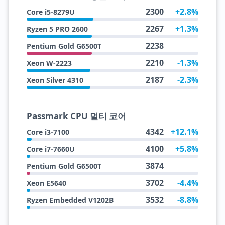
2300
+2.8%
Core i5-8279U
2267
+1.3%
Ryzen 5 PRO 2600
2238
Pentium Gold G6500T
2210
-1.3%
Xeon W-2223
2187
-2.3%
Xeon Silver 4310
Passmark CPU 멀티 코어
4342
+12.1%
Core i3-7100
4100
+5.8%
Core i7-7660U
3874
Pentium Gold G6500T
3702
-4.4%
Xeon E5640
3532
-8.8%
Ryzen Embedded V1202B