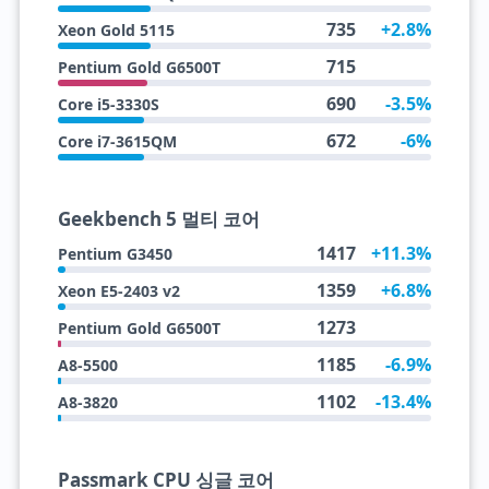
735
+2.8%
Xeon Gold 5115
715
Pentium Gold G6500T
690
-3.5%
Core i5-3330S
672
-6%
Core i7-3615QM
Geekbench 5 멀티 코어
1417
+11.3%
Pentium G3450
1359
+6.8%
Xeon E5-2403 v2
1273
Pentium Gold G6500T
1185
-6.9%
A8-5500
1102
-13.4%
A8-3820
Passmark CPU 싱글 코어