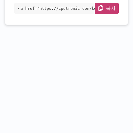
복사
<a href="https://cputronic.com/ko/cpu/in
tel-core-i5-8500" target="_blank">Intel
Core i5-8500</a>