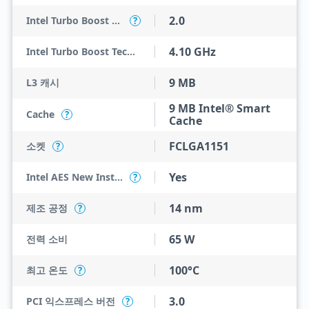
2.0
Intel Turbo Boost Technology
?
4.10 GHz
Intel Turbo Boost Technology 2.0 Frequency
9 MB
L3 캐시
9 MB Intel® Smart
Cache
?
Cache
FCLGA1151
소켓
?
Yes
Intel AES New Instructions
?
14 nm
제조 공정
?
65 W
전력 소비
100°C
최고 온도
?
3.0
PCI 익스프레스 버전
?