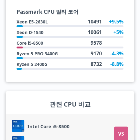
Passmark CPU 멀티 코어
10491
+9.5%
Xeon E5-2630L
10061
+5%
Xeon D-1540
9578
Core i5-8500
9170
-4.3%
Ryzen 5 PRO 3400G
8732
-8.8%
Ryzen 5 2400G
관련 CPU 비교
Intel Core i5-8500
VS