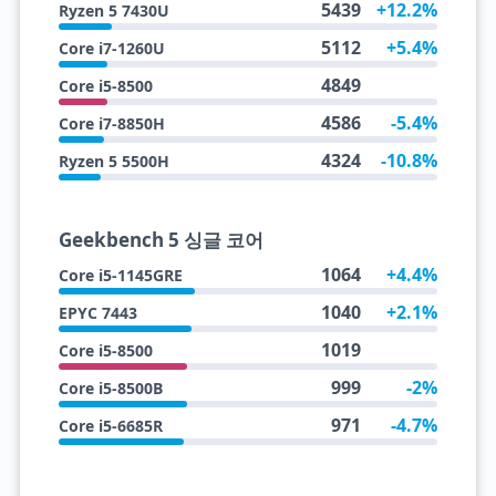
5439
+12.2%
Ryzen 5 7430U
5112
+5.4%
Core i7-1260U
4849
Core i5-8500
4586
-5.4%
Core i7-8850H
4324
-10.8%
Ryzen 5 5500H
Geekbench 5 싱글 코어
1064
+4.4%
Core i5-1145GRE
1040
+2.1%
EPYC 7443
1019
Core i5-8500
999
-2%
Core i5-8500B
971
-4.7%
Core i5-6685R