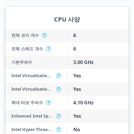
CPU 사양
6
전체 코어 개수
?
6
전체 스레드 개수
?
3.00 GHz
기본주파수
Yes
Intel Virtualization Technology (VT-x)
?
Yes
Intel Virtualization Technology for Directed I/O (VT-d)
?
4.10 GHz
최대 터보 주파수
?
Yes
Enhanced Intel SpeedStep Technology
?
No
Intel Hyper-Threading Technology
?