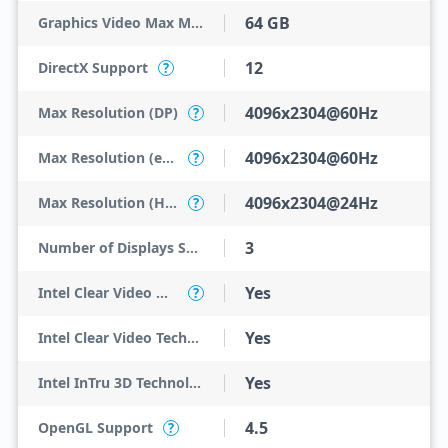
64 GB
Graphics Video Max Memory
12
DirectX Support
?
4096x2304@60Hz
Max Resolution (DP)
?
4096x2304@60Hz
Max Resolution (eDP - Integrated Flat Panel)
?
4096x2304@24Hz
Max Resolution (HDMI)
?
3
Number of Displays Supported
Yes
Intel Clear Video HD Technology
?
Yes
Intel Clear Video Technology
Yes
Intel InTru 3D Technology
4.5
OpenGL Support
?