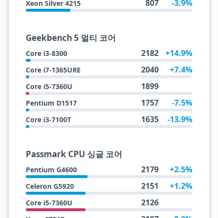
807
-3.9%
Xeon Silver 4215
Geekbench 5 멀티 코어
2182
+14.9%
Core i3-8300
2040
+7.4%
Core i7-1365URE
1899
Core i5-7360U
1757
-7.5%
Pentium D1517
1635
-13.9%
Core i3-7100T
Passmark CPU 싱글 코어
2179
+2.5%
Pentium G4600
2151
+1.2%
Celeron G5920
2126
Core i5-7360U