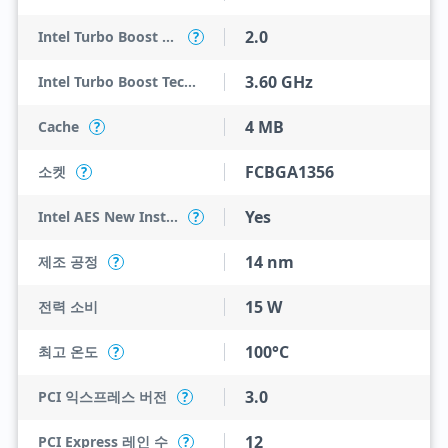
2.0
Intel Turbo Boost Technology
?
3.60 GHz
Intel Turbo Boost Technology 2.0 Frequency
4 MB
Cache
?
FCBGA1356
소켓
?
Yes
Intel AES New Instructions
?
14 nm
제조 공정
?
15 W
전력 소비
100°C
최고 온도
?
3.0
PCI 익스프레스 버전
?
12
PCI Express 레인 수
?