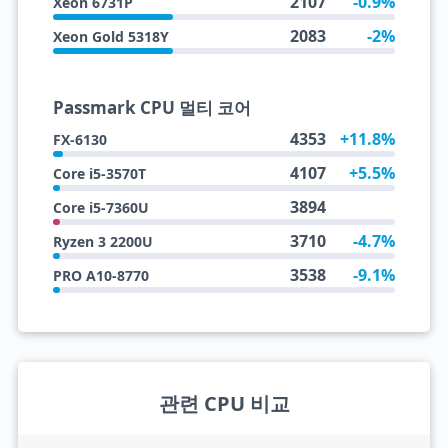
2107
-0.9%
Xeon 6731P
2083
-2%
Xeon Gold 5318Y
Passmark CPU 멀티 코어
4353
+11.8%
FX-6130
4107
+5.5%
Core i5-3570T
3894
Core i5-7360U
3710
-4.7%
Ryzen 3 2200U
3538
-9.1%
PRO A10-8770
관련 CPU 비교