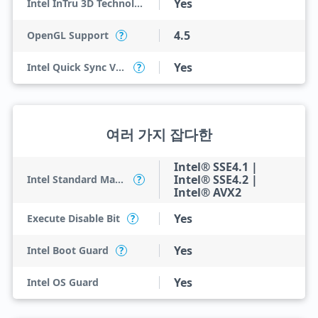
Yes
Intel InTru 3D Technology
4.5
OpenGL Support
?
Yes
Intel Quick Sync Video
?
여러 가지 잡다한
Intel® SSE4.1 |
Intel® SSE4.2 |
Intel Standard Manageability (ISM)
?
Intel® AVX2
Yes
Execute Disable Bit
?
Yes
Intel Boot Guard
?
Yes
Intel OS Guard