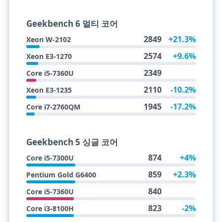
Geekbench 6 멀티 코어
2849
+21.3%
Xeon W-2102
2574
+9.6%
Xeon E3-1270
2349
Core i5-7360U
2110
-10.2%
Xeon E3-1235
1945
-17.2%
Core i7-2760QM
Geekbench 5 싱글 코어
874
+4%
Core i5-7300U
859
+2.3%
Pentium Gold G6400
840
Core i5-7360U
823
-2%
Core i3-8100H