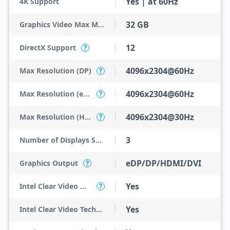
Yes | at 60Hz
4K Support
32 GB
Graphics Video Max Memory
12
DirectX Support
?
4096x2304@60Hz
Max Resolution (DP)
?
4096x2304@60Hz
Max Resolution (eDP - Integrated Flat Panel)
?
4096x2304@30Hz
Max Resolution (HDMI)
?
3
Number of Displays Supported
eDP/DP/HDMI/DVI
Graphics Output
?
Yes
Intel Clear Video HD Technology
?
Yes
Intel Clear Video Technology