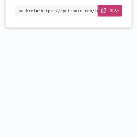
복사
<a href="https://cputronic.com/ko/cpu/in
tel-core-i5-7360u" target="_blank">Intel
Core i5-7360U</a>