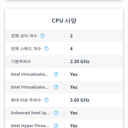
CPU 사양
2
전체 코어 개수
?
4
전체 스레드 개수
?
2.30 GHz
기본주파수
Yes
Intel Virtualization Technology (VT-x)
?
Yes
Intel Virtualization Technology for Directed I/O (VT-d)
?
3.60 GHz
최대 터보 주파수
?
Yes
Enhanced Intel SpeedStep Technology
?
Yes
Intel Hyper-Threading Technology
?