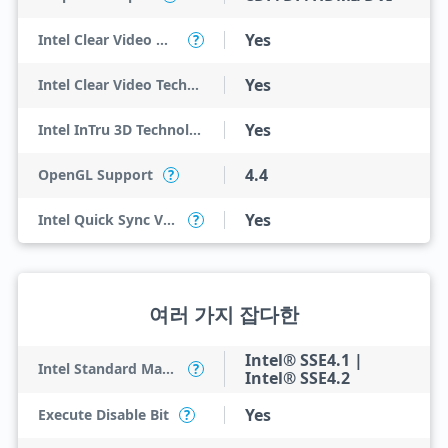
Yes
Intel Clear Video HD Technology
?
Yes
Intel Clear Video Technology
Yes
Intel InTru 3D Technology
4.4
OpenGL Support
?
Yes
Intel Quick Sync Video
?
여러 가지 잡다한
Intel® SSE4.1 |
Intel Standard Manageability (ISM)
?
Intel® SSE4.2
Yes
Execute Disable Bit
?