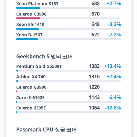
688
+2.7%
Xeon Platinum 8153
670
Celeron G3900
648
-3.3%
Xeon E5-1410
622
-7.2%
Xeon D-1567
Geekbench 5 멀티 코어
1383
+13.4%
Pentium Gold G5500T
1310
+7.4%
Athlon X4 740
1220
Celeron G3900
1142
-6.4%
Core i3-6102E
1064
-12.8%
Celeron 6305E
Passmark CPU 싱글 코어