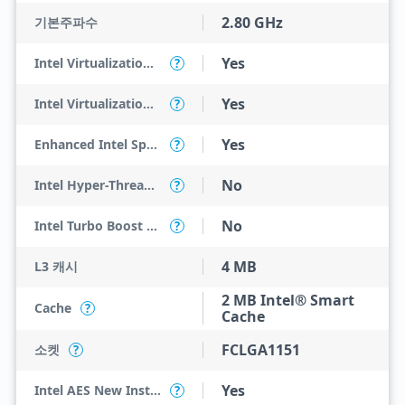
2.80 GHz
기본주파수
Yes
Intel Virtualization Technology (VT-x)
?
Yes
Intel Virtualization Technology for Directed I/O (VT-d)
?
Yes
Enhanced Intel SpeedStep Technology
?
No
Intel Hyper-Threading Technology
?
No
Intel Turbo Boost Technology
?
4 MB
L3 캐시
2 MB Intel® Smart
Cache
?
Cache
FCLGA1151
소켓
?
Yes
Intel AES New Instructions
?