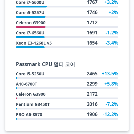
1767
+3.2%
Core i7-5600U
1746
+2%
Core i5-5257U
1712
Celeron G3900
1691
-1.2%
Core i7-6560U
1654
-3.4%
Xeon E3-1268L v5
Passmark CPU 멀티 코어
2465
+13.5%
Core i5-5250U
2299
+5.8%
A10-6700T
2172
Celeron G3900
2016
-7.2%
Pentium G3450T
1906
-12.2%
PRO A6-8570