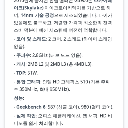
2016년에 출시된 인텔 셀러론 G3900은
스카이레
이크(Skylake)
마이크로아키텍처를 기반으로 하
며,
14nm 기술 공정
으로 제조되었습니다. 나이가
있음에도 불구하고, 저렴한 가격과 최소한의 전력
소비 덕분에 예산 시스템에 여전히 적합합니다.
-
코어 및 스레드
: 2 코어, 2 스레드 (하이퍼 스레딩
없음).
-
주파수
: 2.8GHz (터보 모드 없음).
-
캐시
: 2MB L2 및 2MB L3 (총 4MB L3).
-
TDP
: 51W.
-
통합 그래픽
: 인텔 HD 그래픽스 510 (기본 주파
수 350MHz, 최대 950MHz).
성능
:
-
Geekbench 6
: 587 (싱글 코어), 980 (멀티 코어).
-
실제 작업
: 오피스 애플리케이션, 웹 서핑, HD 비
디오를 쉽게 처리합니다.