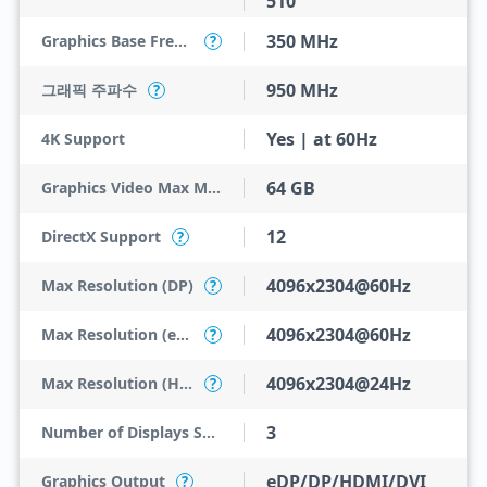
510
350 MHz
Graphics Base Frequency
?
950 MHz
그래픽 주파수
?
Yes | at 60Hz
4K Support
64 GB
Graphics Video Max Memory
12
DirectX Support
?
4096x2304@60Hz
Max Resolution (DP)
?
4096x2304@60Hz
Max Resolution (eDP - Integrated Flat Panel)
?
4096x2304@24Hz
Max Resolution (HDMI)
?
3
Number of Displays Supported
eDP/DP/HDMI/DVI
Graphics Output
?