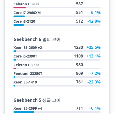
587
Celeron G3900
551
-6.1%
Core i7-2960XM
512
-12.8%
Core i3-2120
Geekbench 6 멀티 코어
1230
+25.5%
Xeon E5-2609 v2
1108
+13.1%
Core i5-2390T
980
Celeron G3900
909
-7.2%
Pentium G3250T
761
-22.3%
Xeon E5-1410
Geekbench 5 싱글 코어
711
+6.1%
Xeon E5-2699 v4