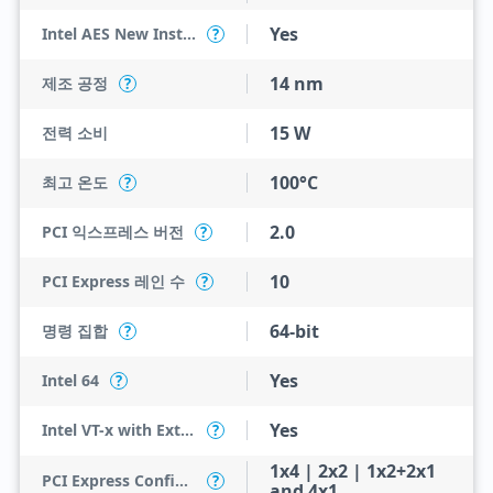
Yes
Intel AES New Instructions
?
14 nm
제조 공정
?
15 W
전력 소비
100°C
최고 온도
?
2.0
PCI 익스프레스 버전
?
10
PCI Express 레인 수
?
64-bit
명령 집합
?
Yes
Intel 64
?
Yes
Intel VT-x with Extended Page Tables (EPT)
?
1x4 | 2x2 | 1x2+2x1
PCI Express Configurations
?
and 4x1