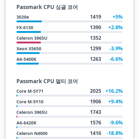
Passmark CPU 싱글 코어
1419
+5%
3020e
1390
+2.8%
FX-6130
1352
Celeron 3965U
1299
-3.9%
Xeon X5650
1263
-6.6%
A6-5400K
Passmark CPU 멀티 코어
2025
+16.2%
Core M-5Y71
1906
+9.4%
Core M-5Y10
1743
Celeron 3965U
1576
-9.6%
A6-6420K
1416
-18.8%
Celeron N4000