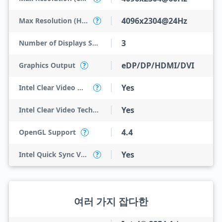
4096x2304@24Hz
Max Resolution (HDMI)
?
3
Number of Displays Supported
eDP/DP/HDMI/DVI
Graphics Output
?
Yes
Intel Clear Video HD Technology
?
Yes
Intel Clear Video Technology
4.4
OpenGL Support
?
Yes
Intel Quick Sync Video
?
여러 가지 잡다한