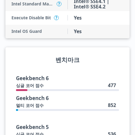
Intel® SSE4.1 |
Intel Standard Manageability (ISM)
?
Intel® SSE4.2
Yes
Execute Disable Bit
?
Yes
Intel OS Guard
벤치마크
Geekbench 6
477
싱글 코어 점수
Geekbench 6
852
멀티 코어 점수
Geekbench 5
536
싱글 코어 점수