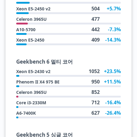
504
+5.7%
Xeon E5-2450 v2
477
Celeron 3965U
442
-7.3%
A10-5700
409
-14.3%
Xeon E5-2450
Geekbench 6 멀티 코어
1052
+23.5%
Xeon E5-2430 v2
950
+11.5%
Phenom II X4 975 BE
852
Celeron 3965U
712
-16.4%
Core i3-2330M
627
-26.4%
A6-7400K
Geekbench 5 싱글 코어