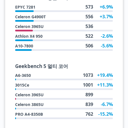
573
+6.9%
EPYC 7281
556
+3.7%
Celeron G4900T
536
Celeron 3965U
522
-2.6%
Athlon X4 950
506
-5.6%
A10-7800
Geekbench 5 멀티 코어
1073
+19.4%
A6-3650
1001
+11.3%
3015Ce
899
Celeron 3965U
839
-6.7%
Celeron 3865U
762
-15.2%
PRO A4-8350B