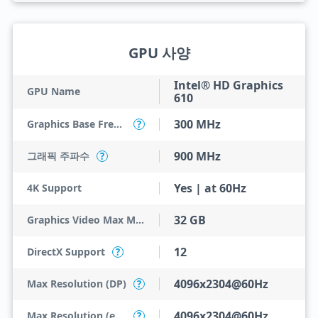
GPU 사양
Intel® HD Graphics
GPU Name
610
300 MHz
Graphics Base Frequency
?
900 MHz
그래픽 주파수
?
Yes | at 60Hz
4K Support
32 GB
Graphics Video Max Memory
12
DirectX Support
?
4096x2304@60Hz
Max Resolution (DP)
?
4096x2304@60Hz
Max Resolution (eDP - Integrated Flat Panel)
?