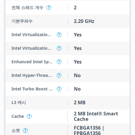
2
전체 스레드 개수
?
2.20 GHz
기본주파수
Yes
Intel Virtualization Technology (VT-x)
?
Yes
Intel Virtualization Technology for Directed I/O (VT-d)
?
Yes
Enhanced Intel SpeedStep Technology
?
No
Intel Hyper-Threading Technology
?
No
Intel Turbo Boost Technology
?
2 MB
L3 캐시
2 MB Intel® Smart
Cache
?
Cache
FCBGA1356 |
소켓
?
FPBGA1356