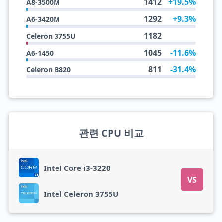
1412
+19.5%
A8-3500M
1292
+9.3%
A6-3420M
1182
Celeron 3755U
1045
-11.6%
A6-1450
811
-31.4%
Celeron B820
관련 CPU 비교
Intel Core i3-3220
VS
Intel Celeron 3755U