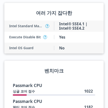
여러 가지 잡다한
Intel® SSE4.1 |
Intel Standard Manageability (ISM)
?
Intel® SSE4.2
Yes
Execute Disable Bit
?
No
Intel OS Guard
벤치마크
Passmark CPU
1022
싱글 코어 점수
Passmark CPU
1182
멀티 코어 점수