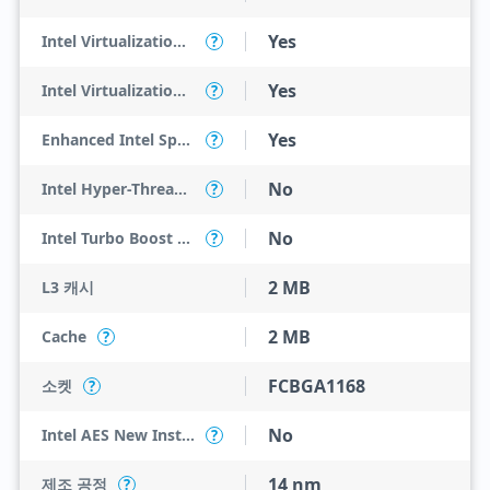
Yes
Intel Virtualization Technology (VT-x)
?
Yes
Intel Virtualization Technology for Directed I/O (VT-d)
?
Yes
Enhanced Intel SpeedStep Technology
?
No
Intel Hyper-Threading Technology
?
No
Intel Turbo Boost Technology
?
2 MB
L3 캐시
2 MB
Cache
?
FCBGA1168
소켓
?
No
Intel AES New Instructions
?
14 nm
제조 공정
?