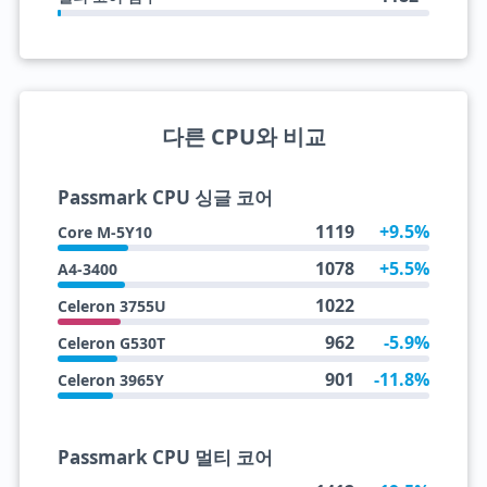
다른 CPU와 비교
Passmark CPU 싱글 코어
1119
+9.5%
Core M-5Y10
1078
+5.5%
A4-3400
1022
Celeron 3755U
962
-5.9%
Celeron G530T
901
-11.8%
Celeron 3965Y
Passmark CPU 멀티 코어