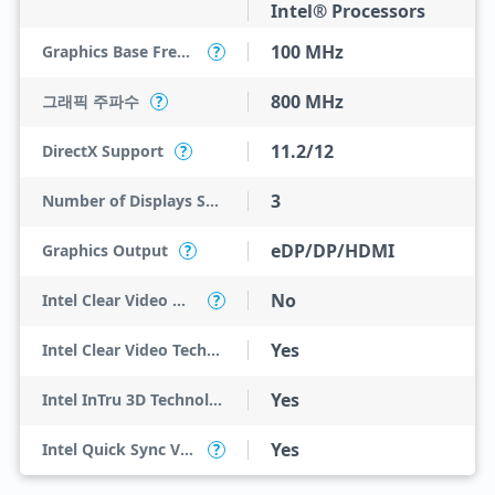
Intel® Processors
100 MHz
Graphics Base Frequency
?
800 MHz
그래픽 주파수
?
11.2/12
DirectX Support
?
3
Number of Displays Supported
eDP/DP/HDMI
Graphics Output
?
No
Intel Clear Video HD Technology
?
Yes
Intel Clear Video Technology
Yes
Intel InTru 3D Technology
Yes
Intel Quick Sync Video
?