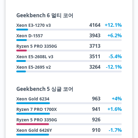
Geekbench 6 멀티 코어
4164
+12.1%
Xeon E3-1270 v3
3943
+6.2%
Xeon D-1557
3713
Ryzen 5 PRO 3350G
3511
-5.4%
Xeon E5-2608L v3
3264
-12.1%
Xeon E5-2695 v2
Geekbench 5 싱글 코어
963
+4%
Xeon Gold 6234
941
+1.6%
Ryzen 7 PRO 1700X
926
Ryzen 5 PRO 3350G
910
-1.7%
Xeon Gold 6426Y