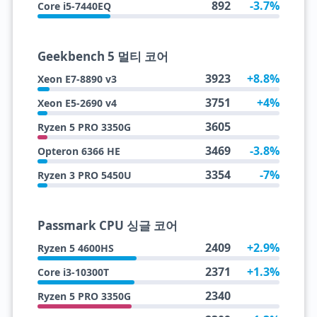
892
-3.7%
Core i5-7440EQ
Geekbench 5 멀티 코어
3923
+8.8%
Xeon E7-8890 v3
3751
+4%
Xeon E5-2690 v4
3605
Ryzen 5 PRO 3350G
3469
-3.8%
Opteron 6366 HE
3354
-7%
Ryzen 3 PRO 5450U
Passmark CPU 싱글 코어
2409
+2.9%
Ryzen 5 4600HS
2371
+1.3%
Core i3-10300T
2340
Ryzen 5 PRO 3350G