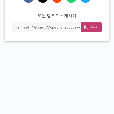
또는 링크로 소개하기
복사
<a href="https://cputronic.com/ko/cpu/am
d-ryzen-5-pro-3350g" target="_blank">AMD
Ryzen 5 PRO 3350G</a>