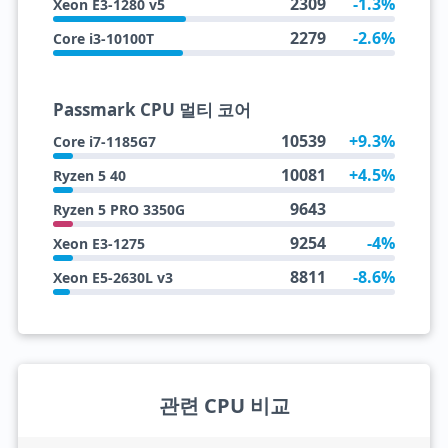
2309
-1.3%
Xeon E3-1280 v5
2279
-2.6%
Core i3-10100T
Passmark CPU 멀티 코어
10539
+9.3%
Core i7-1185G7
10081
+4.5%
Ryzen 5 40
9643
Ryzen 5 PRO 3350G
9254
-4%
Xeon E3-1275
8811
-8.6%
Xeon E5-2630L v3
관련 CPU 비교