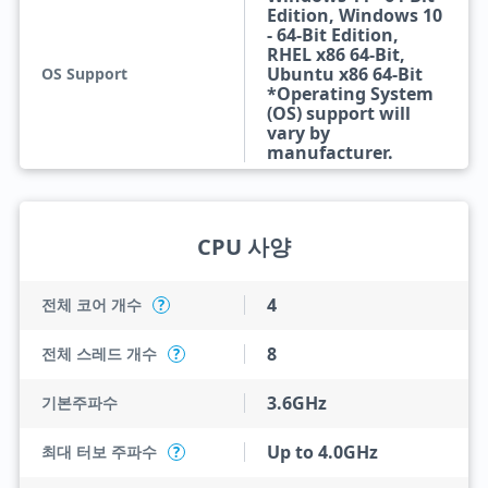
Edition, Windows 10
- 64-Bit Edition,
RHEL x86 64-Bit,
Ubuntu x86 64-Bit
OS Support
*Operating System
(OS) support will
vary by
manufacturer.
CPU 사양
4
전체 코어 개수
?
8
전체 스레드 개수
?
3.6GHz
기본주파수
Up to 4.0GHz
최대 터보 주파수
?