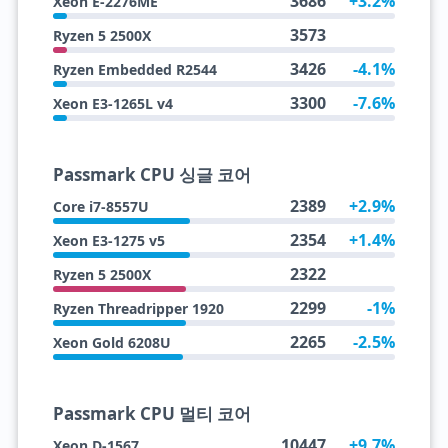
3686
+3.2%
Xeon E-2276ME
3573
Ryzen 5 2500X
3426
-4.1%
Ryzen Embedded R2544
3300
-7.6%
Xeon E3-1265L v4
Passmark CPU 싱글 코어
2389
+2.9%
Core i7-8557U
2354
+1.4%
Xeon E3-1275 v5
2322
Ryzen 5 2500X
2299
-1%
Ryzen Threadripper 1920
2265
-2.5%
Xeon Gold 6208U
Passmark CPU 멀티 코어
10447
+9.7%
Xeon D-1567