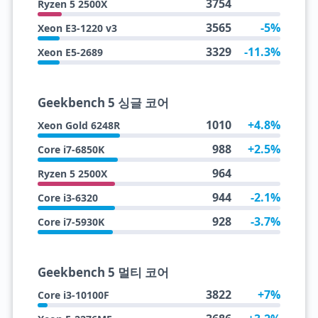
3754
Ryzen 5 2500X
3565
-5%
Xeon E3-1220 v3
3329
-11.3%
Xeon E5-2689
Geekbench 5 싱글 코어
1010
+4.8%
Xeon Gold 6248R
988
+2.5%
Core i7-6850K
964
Ryzen 5 2500X
944
-2.1%
Core i3-6320
928
-3.7%
Core i7-5930K
Geekbench 5 멀티 코어
3822
+7%
Core i3-10100F