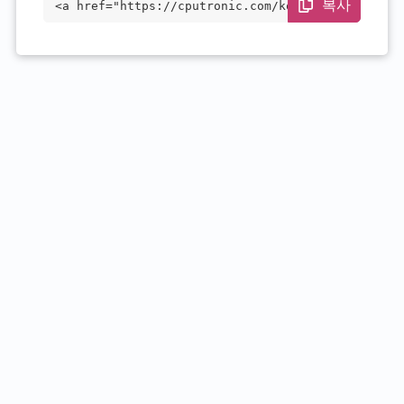
복사
<a href="https://cputronic.com/ko/cpu/am
d-ryzen-5-2500x" target="_blank">AMD Ryz
en 5 2500X</a>