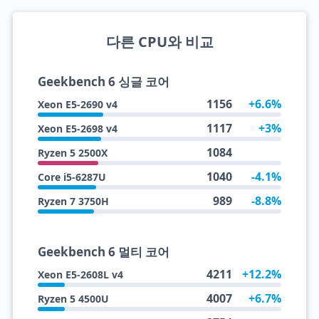
다른 CPU와 비교
Geekbench 6 싱글 코어
1156
+6.6%
Xeon E5-2690 v4
1117
+3%
Xeon E5-2698 v4
1084
Ryzen 5 2500X
1040
-4.1%
Core i5-6287U
989
-8.8%
Ryzen 7 3750H
Geekbench 6 멀티 코어
4211
+12.2%
Xeon E5-2608L v4
4007
+6.7%
Ryzen 5 4500U