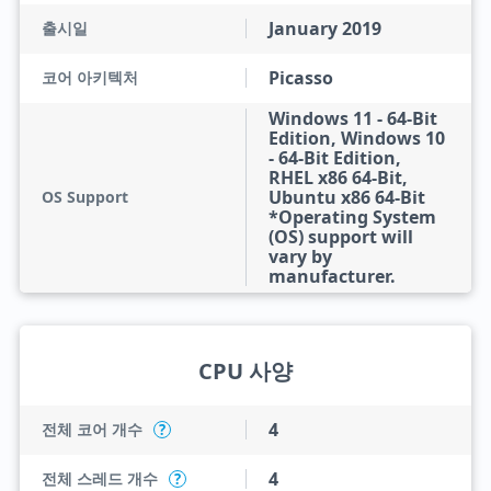
January 2019
출시일
Picasso
코어 아키텍처
Windows 11 - 64-Bit
Edition, Windows 10
- 64-Bit Edition,
RHEL x86 64-Bit,
Ubuntu x86 64-Bit
OS Support
*Operating System
(OS) support will
vary by
manufacturer.
CPU 사양
4
전체 코어 개수
?
4
전체 스레드 개수
?