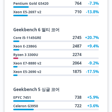
764
-7.3%
Pentium Gold G5420
710
-13.8%
Xeon E5-2697 v2
Geekbench 6 멀티 코어
2745
+20.7%
Core i5-1145GRE
2487
+9.4%
Xeon E-2386G
2274
Ryzen 3 3300U
2064
-9.2%
Xeon E7-8880 v2
1875
-17.5%
Xeon E5-2690 v2
Geekbench 5 싱글 코어
738
+5.9%
EPYC 7451
722
+3.6%
Celeron G3950