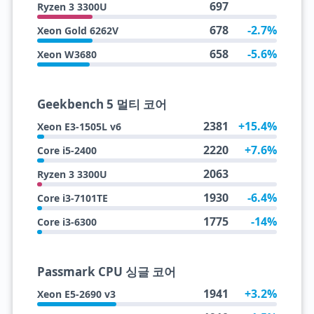
697
Ryzen 3 3300U
678
-2.7%
Xeon Gold 6262V
658
-5.6%
Xeon W3680
Geekbench 5 멀티 코어
2381
+15.4%
Xeon E3-1505L v6
2220
+7.6%
Core i5-2400
2063
Ryzen 3 3300U
1930
-6.4%
Core i3-7101TE
1775
-14%
Core i3-6300
Passmark CPU 싱글 코어
1941
+3.2%
Xeon E5-2690 v3