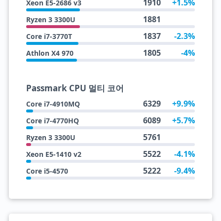
1910
+1.5%
Xeon E5-2686 v3
1881
Ryzen 3 3300U
1837
-2.3%
Core i7-3770T
1805
-4%
Athlon X4 970
Passmark CPU 멀티 코어
6329
+9.9%
Core i7-4910MQ
6089
+5.7%
Core i7-4770HQ
5761
Ryzen 3 3300U
5522
-4.1%
Xeon E5-1410 v2
5222
-9.4%
Core i5-4570