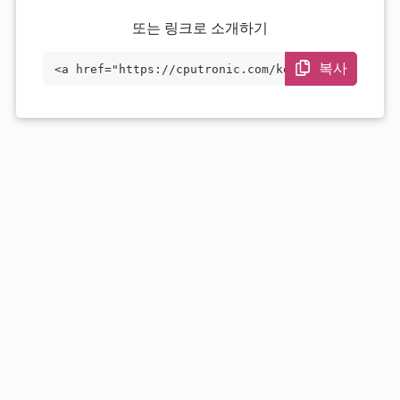
또는 링크로 소개하기
복사
<a href="https://cputronic.com/ko/cpu/am
d-epyc-7663p" target="_blank">AMD EPYC 7
663P</a>