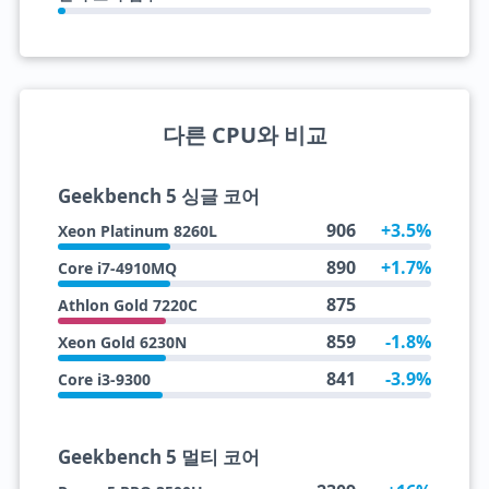
다른 CPU와 비교
Geekbench 5 싱글 코어
906
+3.5%
Xeon Platinum 8260L
890
+1.7%
Core i7-4910MQ
875
Athlon Gold 7220C
859
-1.8%
Xeon Gold 6230N
841
-3.9%
Core i3-9300
Geekbench 5 멀티 코어