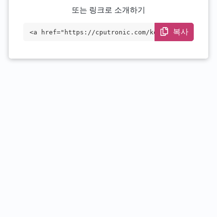
또는 링크로 소개하기
복사
<a href="https://cputronic.com/ko/cpu/am
d-athlon-gold-7220c" target="_blank">AMD
Athlon Gold 7220C</a>