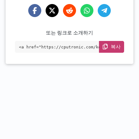
또는 링크로 소개하기
복사
<a href="https://cputronic.com/ko/cpu/am
d-athlon-320ge" target="_blank">AMD Athl
on 320GE</a>