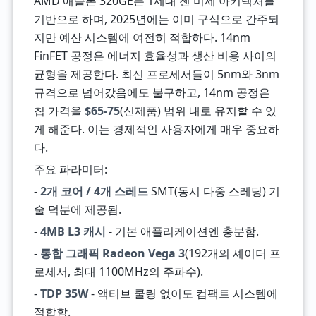
AMD 애슬론 320GE는 1세대 젠 미세 아키텍처를
기반으로 하며, 2025년에는 이미 구식으로 간주되
지만 예산 시스템에 여전히 적합하다. 14nm
FinFET 공정은 에너지 효율성과 생산 비용 사이의
균형을 제공한다. 최신 프로세서들이 5nm와 3nm
규격으로 넘어갔음에도 불구하고, 14nm 공정은
칩 가격을
$65-75
(신제품) 범위 내로 유지할 수 있
게 해준다. 이는 경제적인 사용자에게 매우 중요하
다.
주요 파라미터:
-
2개 코어 / 4개 스레드
SMT(동시 다중 스레딩) 기
술 덕분에 제공됨.
-
4MB L3 캐시
- 기본 애플리케이션엔 충분함.
-
통합 그래픽 Radeon Vega 3
(192개의 셰이더 프
로세서, 최대 1100MHz의 주파수).
-
TDP 35W
- 액티브 쿨링 없이도 컴팩트 시스템에
적합함.