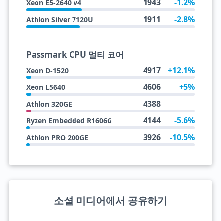
1943
-1.2%
Xeon E5-2640 v4
1911
-2.8%
Athlon Silver 7120U
Passmark CPU 멀티 코어
4917
+12.1%
Xeon D-1520
4606
+5%
Xeon L5640
4388
Athlon 320GE
4144
-5.6%
Ryzen Embedded R1606G
3926
-10.5%
Athlon PRO 200GE
소셜 미디어에서 공유하기