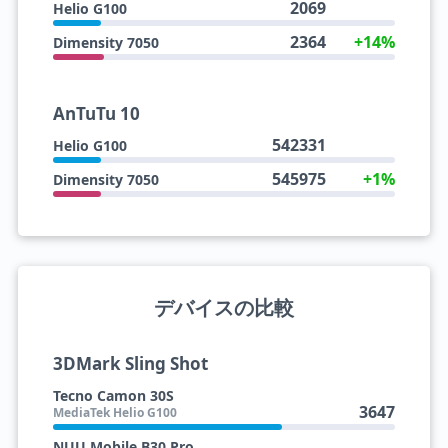
2069
Helio G100
2364
+14%
Dimensity 7050
AnTuTu 10
542331
Helio G100
545975
+1%
Dimensity 7050
デバイスの比較
3DMark Sling Shot
Tecno Camon 30S
3647
MediaTek Helio G100
NUU Mobile B30 Pro