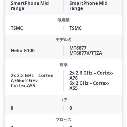
SmartPhone Mid
SmartPhone Mid
range
range
製造業
TSMC
TSMC
モデル名
MT6877
Helio G100
MT6877V/TTZA
建築
2x 2.6 GHz – Cortex-
2x 2.2 GHz – Cortex-
A78
A766x 2 GHz –
6x 2 GHz – Cortex-
Cortex-A55
A55
コア
8
8
プロセス