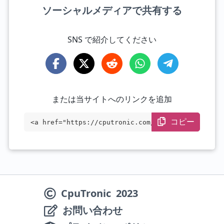
ソーシャルメディアで共有する
SNS で紹介してください
または当サイトへのリンクを追加
コピー
<a href="https://cputronic.com/ja/soc/co
mpare/mediatek-helio-g100-vs-mediatek-di
mensity-7050" target="_blank">MediaTek H
elio G100 vs MediaTek Dimensity 7050</a>
CpuTronic
2023
お問い合わせ