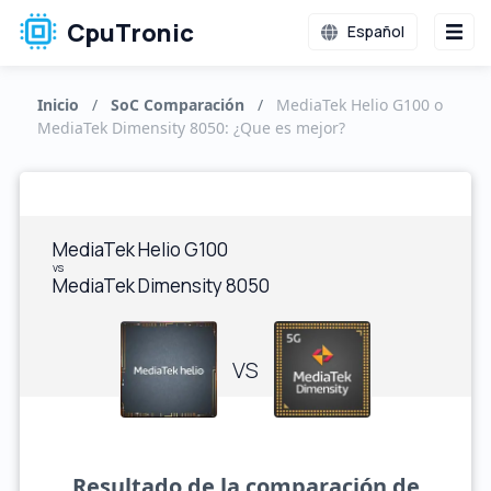
CpuTronic
Español
Inicio
/
SoC Comparación
/
MediaTek Helio G100 o
MediaTek Dimensity 8050: ¿Que es mejor?
MediaTek Helio G100
vs
MediaTek Dimensity 8050
VS
Resultado de la comparación de