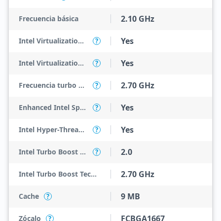
2.10 GHz
Frecuencia básica
Yes
Intel Virtualization Technology (VT-x)
?
Yes
Intel Virtualization Technology for Directed I/O (VT-d)
?
2.70 GHz
Frecuencia turbo máxima
?
Yes
Enhanced Intel SpeedStep Technology
?
Yes
Intel Hyper-Threading Technology
?
2.0
Intel Turbo Boost Technology
?
2.70 GHz
Intel Turbo Boost Technology 2.0 Frequency
9 MB
Cache
?
FCBGA1667
Zócalo
?