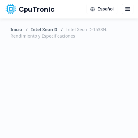
CpuTronic
Español
Inicio
/
Intel Xeon D
/
Intel Xeon D-1533N:
Rendimiento y Especificaciones