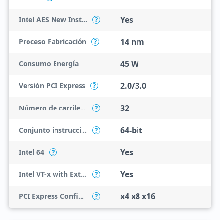
Yes
Intel AES New Instructions
?
14 nm
Proceso Fabricación
?
45 W
Consumo Energía
2.0/3.0
Versión PCI Express
?
32
Número de carriles PCI Express
?
64-bit
Conjunto instrucciones
?
Yes
Intel 64
?
Yes
Intel VT-x with Extended Page Tables (EPT)
?
x4 x8 x16
PCI Express Configurations
?