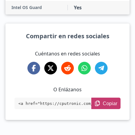
Yes
Intel OS Guard
Compartir en redes sociales
Cuéntanos en redes sociales
O Enlázanos
Copiar
<a href="https://cputronic.com/es/cpu/in
tel-xeon-d-1533n" target="_blank">Intel
Xeon D-1533N</a>