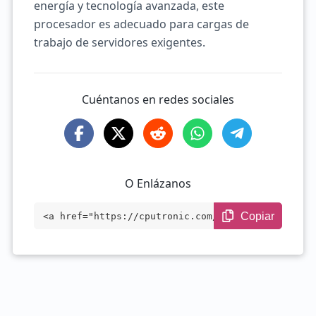
energía y tecnología avanzada, este
procesador es adecuado para cargas de
trabajo de servidores exigentes.
Cuéntanos en redes sociales
O Enlázanos
Copiar
<a href="https://cputronic.com/es/cpu/in
tel-xeon-d-1533n" target="_blank">Intel
Xeon D-1533N</a>