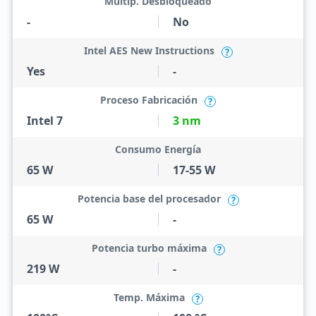
Multip. Desbloqueado
-
No
Intel AES New Instructions
?
Yes
-
Proceso Fabricación
?
Intel 7
3 nm
Consumo Energía
65 W
17-55 W
Potencia base del procesador
?
65 W
-
Potencia turbo máxima
?
219 W
-
Temp. Máxima
?