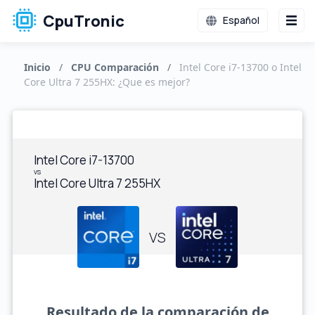
CpuTronic
Español
Inicio
/
CPU Comparación
/
Intel Core i7-13700 o Intel
Core Ultra 7 255HX: ¿Que es mejor?
Intel Core i7-13700
vs
Intel Core Ultra 7 255HX
VS
Resultado de la comparación de