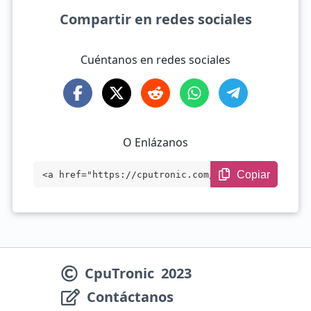
Compartir en redes sociales
Cuéntanos en redes sociales
O Enlázanos
Copiar
<a href="https://cputronic.com/es/cpu/co
mpare/intel-core-i7-13700-vs-intel-core-
ultra-7-255hx" target="_blank">Intel Cor
e i7-13700 vs Intel Core Ultra 7 255HX</
CpuTronic
2023
a>
Contáctanos