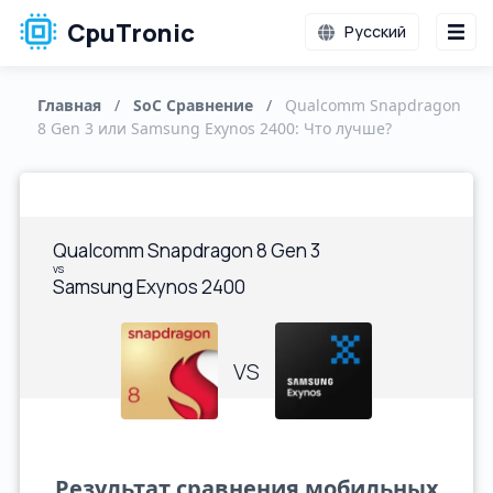
CpuTronic
Русский
Главная
/
SoC Сравнение
/
Qualcomm Snapdragon
8 Gen 3 или Samsung Exynos 2400: Что лучше?
Qualcomm Snapdragon 8 Gen 3
vs
Samsung Exynos 2400
VS
Результат сравнения мобильных