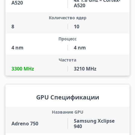
4x 1.8 GHz – Cortex-
A520
A520
Количество ядер
8
10
Процесс
4 nm
4 nm
Частота
3300 MHz
3210 MHz
GPU Спецификации
Название GPU
Samsung Xclipse
Adreno 750
940