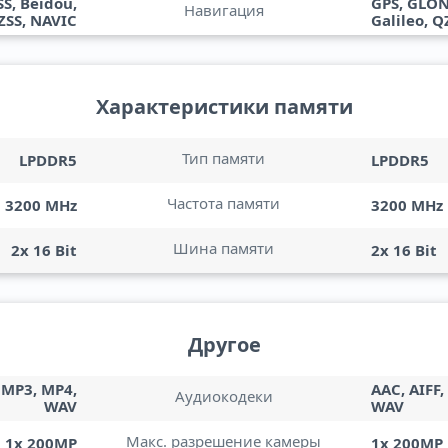
S, Beidou,
GPS, GLON
Навигация
QZSS, NAVIC
Galileo, Q
Характеристики памяти
Тип памяти
LPDDR5
LPDDR5
Частота памяти
3200 MHz
3200 MHz
Шина памяти
2x 16 Bit
2x 16 Bit
Другое
, MP3, MP4,
AAC, AIFF,
Аудиокодеки
WAV
WAV
Макс. разрешение камеры
1x 200MP
1x 200MP