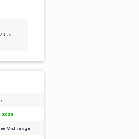
23 vs
m
 2023
ne Mid range