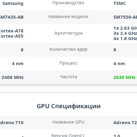
Производство
Samsung
TSMC
Название модели
SM7435-AB
SM7550-A
1x 2.63 G
 Cortex-A78
Архитектура
3x 2.4 GH
Cortex-A55
4x 1.8 GH
Количество ядер
8
8
Процесс
4 nm
4 nm
Частота
2400 MHz
2630 MHz
GPU Спецификации
Название GPU
dreno 710
Adreno 7
Версия OpenCL
-
2.0