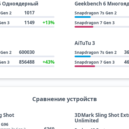
6 Одноядерный
Geekbench 6 Многоя
1017
 Gen 2
Snapdragon 7s Gen 2
1149
+13%
Gen 3
Snapdragon 7 Gen 3
AiTuTu 3
600030
3
 Gen 2
Snapdragon 7s Gen 2
856488
+43%
4
Gen 3
Snapdragon 7 Gen 3
Сравнение устройств
g Shot
3DMark Sling Shot Ex
Unlimited
 G96