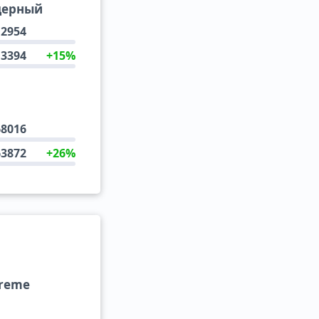
дерный
2954
3394
+15%
68016
63872
+26%
treme