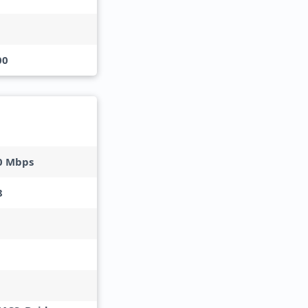
00
0 Mbps
8