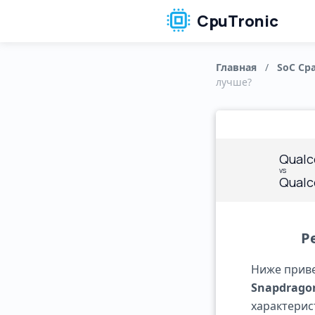
CpuTronic
Главная
/
SoC Ср
лучше?
Qualc
vs
Qualc
Р
Ниже прив
Snapdragon
характерис