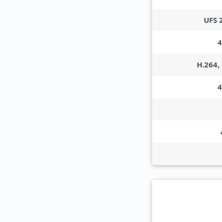
UFS 2
4
H.264,
4