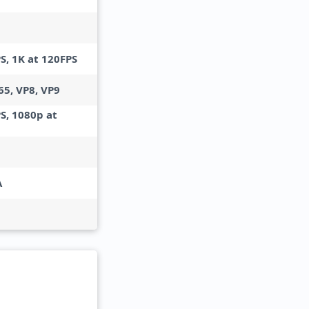
S, 1K at 120FPS
65, VP8, VP9
S, 1080p at
A