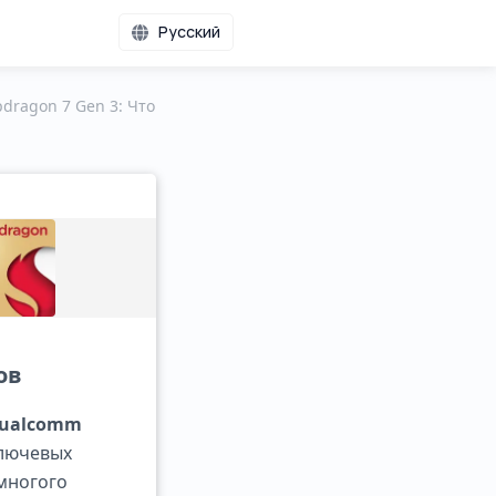
Русский
dragon 7 Gen 3: Что
ов
ualcomm
ключевых
 многого