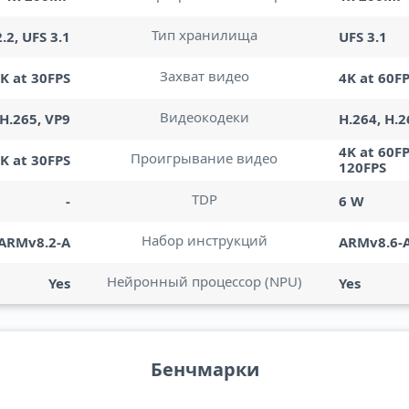
Тип хранилища
.2, UFS 3.1
UFS 3.1
Захват видео
K at 30FPS
4K at 60FP
Видеокодеки
 H.265, VP9
H.264, H.2
4K at 60FP
Проигрывание видео
K at 30FPS
120FPS
TDP
-
6 W
Набор инструкций
ARMv8.2-A
ARMv8.6-
Нейронный процессор (NPU)
Yes
Yes
Бенчмарки