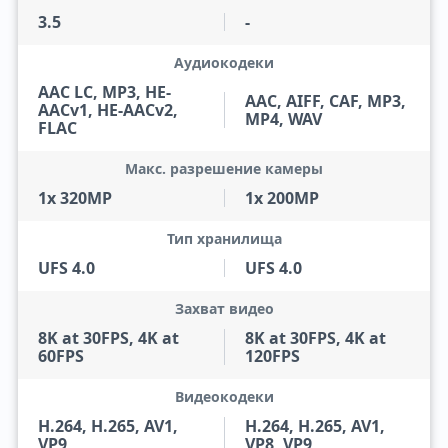
3.5
-
Аудиокодеки
AAC LC, MP3, HE-
AAC, AIFF, CAF, MP3,
AACv1, HE-AACv2,
MP4, WAV
FLAC
Макс. разрешение камеры
1x 320MP
1x 200MP
Тип хранилища
UFS 4.0
UFS 4.0
Захват видео
8K at 30FPS, 4K at
8K at 30FPS, 4K at
60FPS
120FPS
Видеокодеки
H.264, H.265, AV1,
H.264, H.265, AV1,
VP9
VP8, VP9