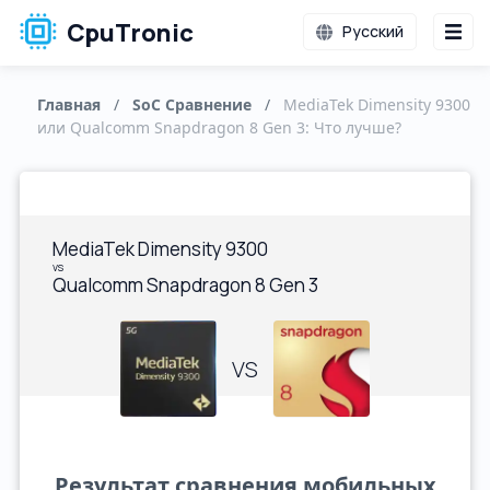
CpuTronic
Русский
Главная
/
SoC Сравнение
/
MediaTek Dimensity 9300
или Qualcomm Snapdragon 8 Gen 3: Что лучше?
MediaTek Dimensity 9300
vs
Qualcomm Snapdragon 8 Gen 3
VS
Результат сравнения мобильных