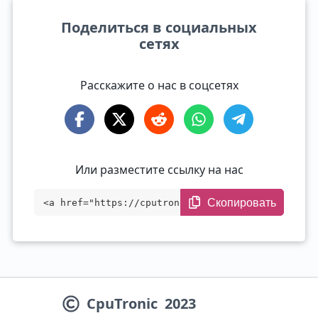
Поделиться в социальных
сетях
Расскажите о нас в соцсетях
Или разместите ссылку на нас
Скопировать
<a href="https://cputronic.com/ru/soc/co
mpare/mediatek-dimensity-9300-vs-qualcom
m-snapdragon-8-gen-3" target="_blank">Me
diaTek Dimensity 9300 vs Qualcomm Snapdr
CpuTronic
2023
agon 8 Gen 3</a>