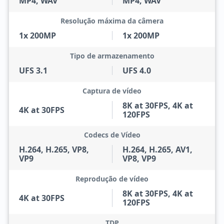
MP4, WAV
MP4, WAV
Resolução máxima da câmera
1x 200MP
1x 200MP
Tipo de armazenamento
UFS 3.1
UFS 4.0
Captura de vídeo
8K at 30FPS, 4K at
4K at 30FPS
120FPS
Codecs de Vídeo
H.264, H.265, VP8,
H.264, H.265, AV1,
VP9
VP8, VP9
Reprodução de vídeo
8K at 30FPS, 4K at
4K at 30FPS
120FPS
TDP