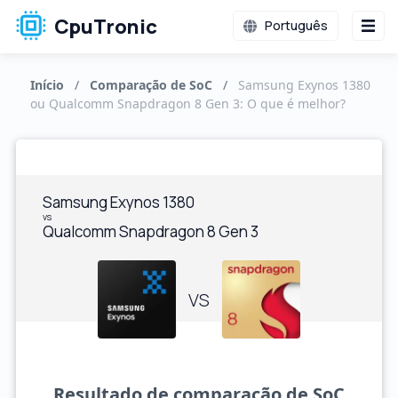
CpuTronic
Português
Início
/
Comparação de SoC
/
Samsung Exynos 1380
ou Qualcomm Snapdragon 8 Gen 3: O que é melhor?
Samsung Exynos 1380
vs
Qualcomm Snapdragon 8 Gen 3
VS
Resultado de comparação de SoC