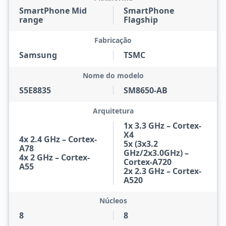
SmartPhone Mid
SmartPhone
range
Flagship
Fabricação
Samsung
TSMC
Nome do modelo
S5E8835
SM8650-AB
Arquitetura
1x 3.3 GHz – Cortex-
X4
4x 2.4 GHz – Cortex-
5x (3x3.2
A78
GHz/2x3.0GHz) –
4x 2 GHz – Cortex-
Cortex-A720
A55
2x 2.3 GHz – Cortex-
A520
Núcleos
8
8