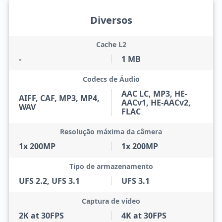
Diversos
Cache L2
-
1 MB
Codecs de Áudio
AAC LC, MP3, HE-
AIFF, CAF, MP3, MP4,
AACv1, HE-AACv2,
WAV
FLAC
Resolução máxima da câmera
1x 200MP
1x 200MP
Tipo de armazenamento
UFS 2.2, UFS 3.1
UFS 3.1
Captura de vídeo
2K at 30FPS
4K at 30FPS