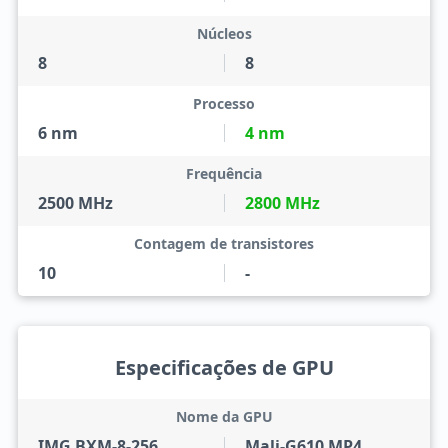
Núcleos
8
8
Processo
6 nm
4 nm
Frequência
2500 MHz
2800 MHz
Contagem de transistores
10
-
Especificações de GPU
Nome da GPU
IMG BXM-8-256
Mali-G610 MP4