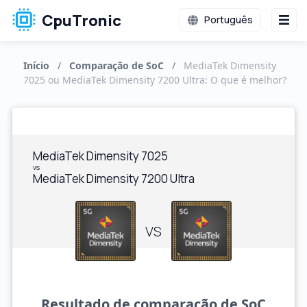
CpuTronic
Português
Início
/
Comparação de SoC
/
MediaTek Dimensity
7025 ou MediaTek Dimensity 7200 Ultra: O que é melhor?
MediaTek Dimensity 7025
vs
MediaTek Dimensity 7200 Ultra
VS
Resultado de comparação de SoC