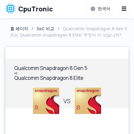
CpuTronic
한국어
홈 페이지
/
SoC 비교
/
Qualcomm Snapdragon 8 Gen 5
또는 Qualcomm Snapdragon 8 Elite: 무엇이 더 낫습니까?
Qualcomm Snapdragon 8 Gen 5
vs
Qualcomm Snapdragon 8 Elite
VS