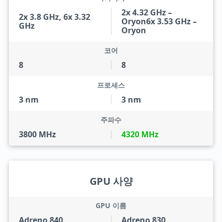
2x 4.32 GHz –
2x 3.8 GHz, 6x 3.32
Oryon6x 3.53 GHz –
GHz
Oryon
코어
8
8
프로세스
3 nm
3 nm
주파수
3800 MHz
4320 MHz
GPU 사양
GPU 이름
Adreno 840
Adreno 830