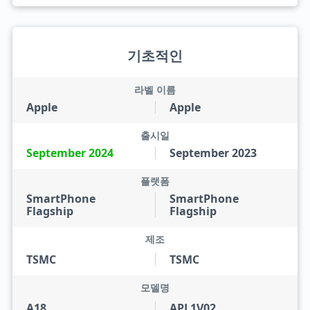
기초적인
라벨 이름
Apple
Apple
출시일
September 2024
September 2023
플랫폼
SmartPhone
SmartPhone
Flagship
Flagship
제조
TSMC
TSMC
모델명
A18
APL1V02