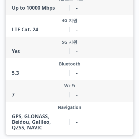
Up to 10000 Mbps
-
4G 지원
LTE Cat. 24
-
5G 지원
Yes
-
Bluetooth
5.3
-
Wi-Fi
7
-
Navigation
GPS, GLONASS,
Beidou, Galileo,
-
QZSS, NAVIC