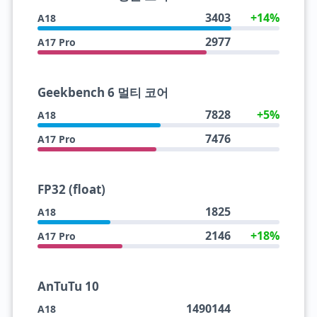
3403
+14%
A18
2977
A17 Pro
Geekbench 6 멀티 코어
7828
+5%
A18
7476
A17 Pro
FP32 (float)
1825
A18
2146
+18%
A17 Pro
AnTuTu 10
1490144
A18