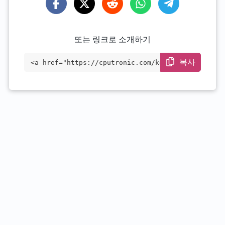
또는 링크로 소개하기
복사
<a href="https://cputronic.com/ko/cpu/in
tel-xeon-phi-7290f" target="_blank">Inte
l Xeon Phi 7290F</a>