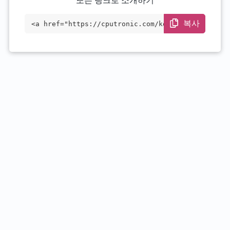
또는 링크로 소개하기
복사
<a href="https://cputronic.com/ko/cpu/in
tel-xeon-phi-3120p" target="_blank">Inte
l Xeon Phi 3120P</a>